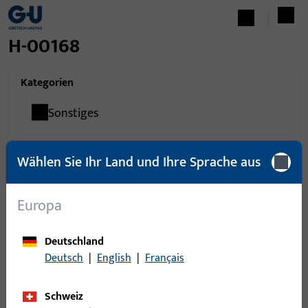
H-00168
Kategorien
Sonstiges
Wählen Sie Ihr Land und Ihre Sprache aus
0
Artikel gefunden
Europa
Artikel
Artikelbeschreibung
Deutschland
Deutsch
|
English
|
Français
Schweiz