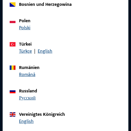
Bosnien und Herzegowina
Allgemeines
Polen
Impressum
Polski
Datenschutz
Türkei
AGB
Türkçe
|
English
Rumänien
Română
Schnelleinstieg
Russland
Produkte
русский
Über Uns
Vereinigtes Königreich
Karriere
English