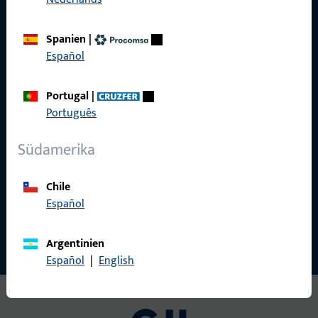
Spanien
|
Español
GU Baubeschläge Aus­tria GmbH
Portugal
|
Mayrwies­straße 8
Português
5300 Hall­wang
office@g-u.at
Südamerika
Tel: +43 662 664830
Chile
Español
Kontakt aufnehmen
Argentinien
Español
|
English