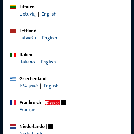
Referenzen
Litauen
Produktkatalog
Lietuvių
|
English
Lettland
Latviešu
|
English
Kontakt
Italien
Kontakt aufnehmen
Italiano
|
English
ProPoint-Serviceportal
Griechenland
Service
Ελληνικά
|
English
Frankreich
|
Français
Social Media
Niederlande
|
Nederlands