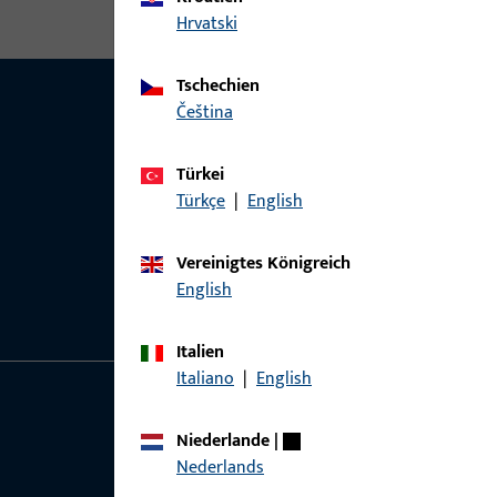
Hrvatski
Tschechien
čeština
Türkei
Türkçe
|
English
Vereinigtes Königreich
English
Italien
Italiano
|
English
Allgemeines
Schnelleinstieg
Niederlande
|
Nederlands
Impressum
Produkte