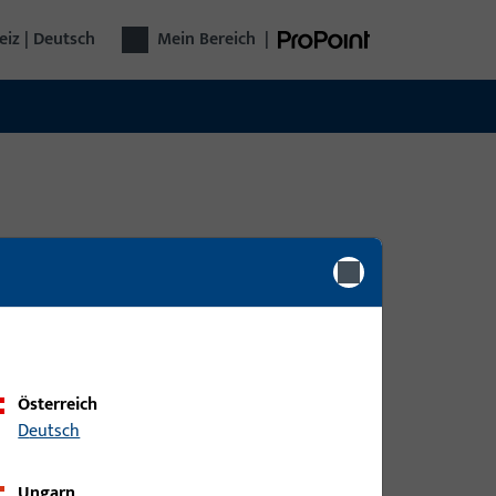
iz | Deutsch
Mein Bereich
|
0
Artikel gefunden
Österreich
Deutsch
Ungarn