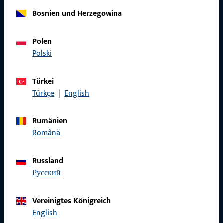
Bosnien und Herzegowina
Allgemeines
Polen
Impressum
Polski
Datenschutz
Türkei
AGB
Türkçe
|
English
Rumänien
Română
Schnelleinstieg
Russland
Produkte
русский
Über Uns
Vereinigtes Königreich
Karriere
English