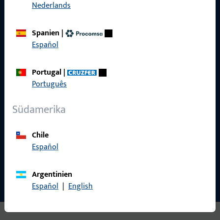
Nederlands
Spanien
|
Español
Gretsch-Unitas AG
Indu­s­triestr. 12
Portugal
|
3422 Rüdt­ligen
Português
info@g-u.ch
Südamerika
Tel: +41 (0) 34 448 45 45
Fax: +41 (0) 34 445 62 49
Chile
Español
Kontakt aufnehmen
Argentinien
Español
|
English