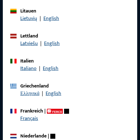
Referenzen
Litauen
Produktkatalog
Lietuvių
|
English
Lettland
Latviešu
|
English
Kontakt
Italien
Kontakt aufnehmen
Italiano
|
English
ProPoint-Serviceportal
Griechenland
Service
Ελληνικά
|
English
Frankreich
|
Français
Social Media
Niederlande
|