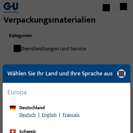
Verpackungsmaterialien
Kategorien
Dienstleistungen und Service
Wählen Sie Ihr Land und Ihre Sprache aus
0
Artikel gefunden
Europa
Artikel
Artikelbeschreibung
Deutschland
Deutsch
|
English
|
Français
Schweiz