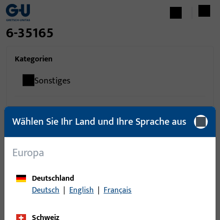
6-35165
Kategorien
Sonstiges
Wählen Sie Ihr Land und Ihre Sprache aus
0
Artikel gefunden
Europa
Artikel
Artikelbeschreibung
Deutschland
Deutsch
|
English
|
Français
Schweiz