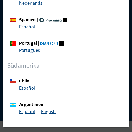
Nederlands
Spanien
|
Español
Gretsch-Unitas AG
Indu­s­triestr. 12
Portugal
|
3422 Rüdt­ligen
Português
info@g-u.ch
Südamerika
Tel: +41 (0) 34 448 45 45
Fax: +41 (0) 34 445 62 49
Chile
Español
Kontakt aufnehmen
Argentinien
Español
|
English