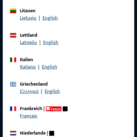
Referenzen
Litauen
Produktkatalog
Lietuvių
|
English
Lettland
Latviešu
|
English
Kontakt
Italien
Kontakt aufnehmen
Italiano
|
English
ProPoint-Serviceportal
Griechenland
Service
Ελληνικά
|
English
Frankreich
|
Français
Social Media
Niederlande
|