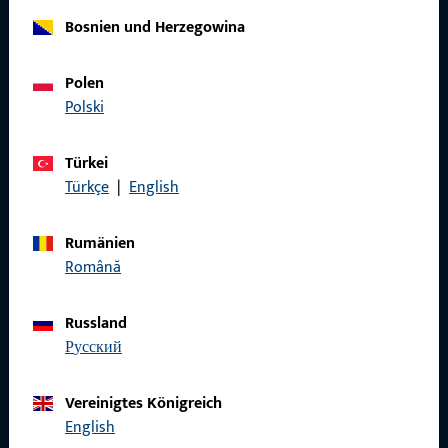
Bosnien und Herzegowina
Allgemeines
Polen
Impressum
Polski
Datenschutz
Türkei
AGB
Türkçe
|
English
Rumänien
Română
Schnelleinstieg
Russland
Produkte
русский
Über Uns
Vereinigtes Königreich
Karriere
English