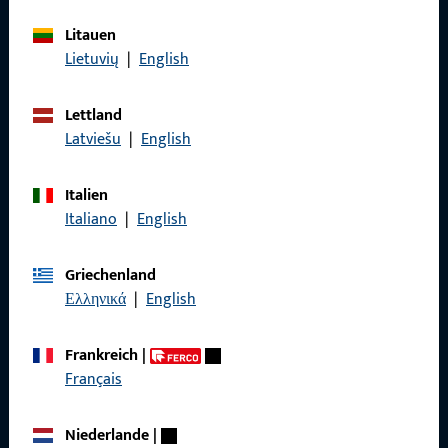
Referenzen
Litauen
Produktkatalog
Lietuvių
|
English
Lettland
Latviešu
|
English
Kontakt
Italien
Kontakt aufnehmen
Italiano
|
English
ProPoint-Serviceportal
Griechenland
Service
Ελληνικά
|
English
Frankreich
|
Français
Social Media
Niederlande
|