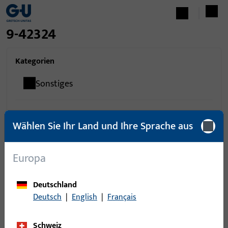
9-42324
Kategorien
Sonstiges
Wählen Sie Ihr Land und Ihre Sprache aus
0
Artikel gefunden
Europa
Artikel
Artikelbeschreibung
Deutschland
Deutsch
|
English
|
Français
Schweiz