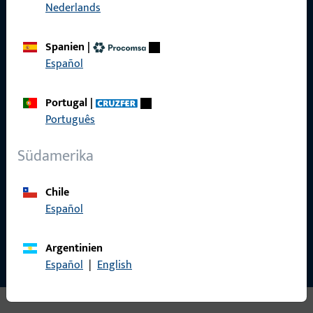
Nederlands
Spanien
|
Español
Gretsch-Unitas AG
Indu­s­triestr. 12
Portugal
|
3422 Rüdt­ligen
Português
info@g-u.ch
Südamerika
Tel: +41 (0) 34 448 45 45
Fax: +41 (0) 34 445 62 49
Chile
Español
Kontakt aufnehmen
Argentinien
Español
|
English