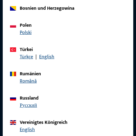
Bosnien und Herzegowina
Allgemeines
Polen
Impressum
Polski
Datenschutz
Türkei
AGB
Türkçe
|
English
Rumänien
Română
Schnelleinstieg
Russland
Produkte
русский
Über Uns
Vereinigtes Königreich
Karriere
English