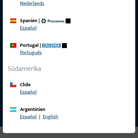
Nederlands
Spanien
|
Español
Gretsch-Unitas AG
Indu­s­triestr. 12
Portugal
|
3422 Rüdt­ligen
Português
info@g-u.ch
Südamerika
Tel: +41 (0) 34 448 45 45
Fax: +41 (0) 34 445 62 49
Chile
Español
Kontakt aufnehmen
Argentinien
Español
|
English