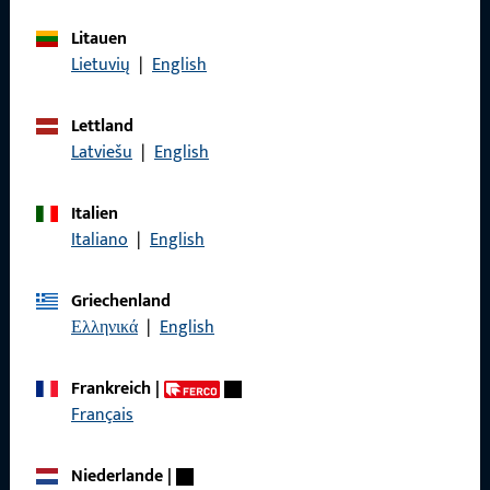
Referenzen
Litauen
Produktkatalog
Lietuvių
|
English
Lettland
Latviešu
|
English
Kontakt
Italien
Kontakt aufnehmen
Italiano
|
English
ProPoint-Serviceportal
Griechenland
Service
Ελληνικά
|
English
Frankreich
|
Français
Social Media
Niederlande
|