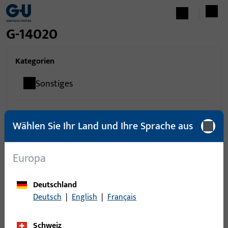
G-14020
Kategorien
Sonstiges
Wählen Sie Ihr Land und Ihre Sprache aus
0
Artikel gefunden
Europa
Artikel
Artikelbeschreibung
Deutschland
Deutsch
|
English
|
Français
Schweiz