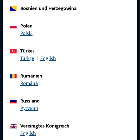
Bosnien und Herzegowina
Allgemeines
Polen
Impressum
Polski
Datenschutz
Türkei
AGB
Türkçe
|
English
Rumänien
Română
Schnelleinstieg
Russland
Produkte
русский
Über Uns
Vereinigtes Königreich
Karriere
English