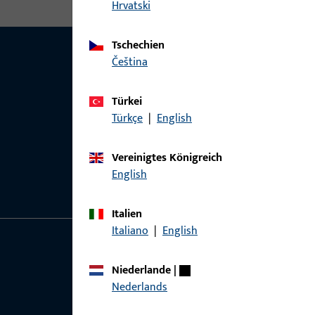
Hrvatski
Tschechien
čeština
Türkei
Türkçe
|
English
Vereinigtes Königreich
English
Italien
Italiano
|
English
Allgemeines
Schnelleinstieg
Niederlande
|
Nederlands
Impressum
Produkte
Datenschutz
Über Uns