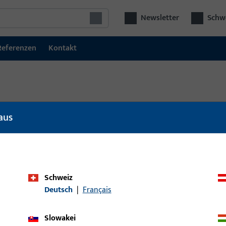
Newsletter
Schwe
Referenzen
Kontakt
aus
l
Artikelbeschreibung
Schweiz
Deutsch
|
Français
Slowakei