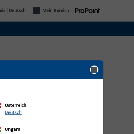
iz | Deutsch
Mein Bereich
|
0
Artikel gefunden
Österreich
Deutsch
Ungarn