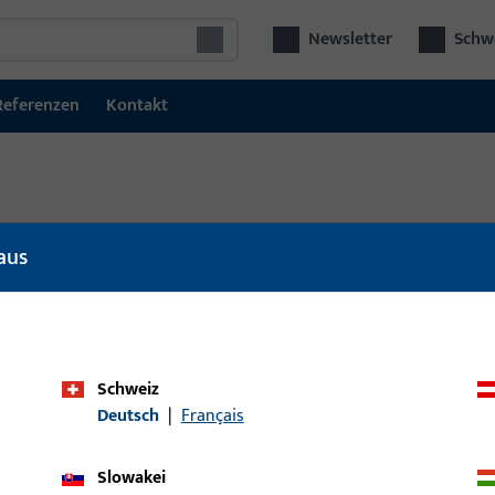
Newsletter
Schwe
Referenzen
Kontakt
aus
l
Artikelbeschreibung
Schweiz
Deutsch
|
Français
Slowakei