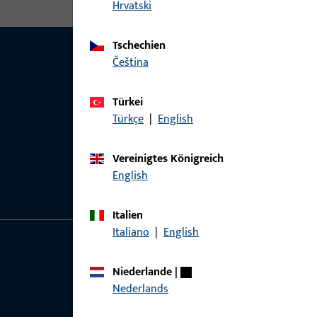
Hrvatski
Tschechien
čeština
Türkei
Türkçe
|
English
Vereinigtes Königreich
English
Italien
Italiano
|
English
Allgemeines
Schnelleinstieg
Niederlande
|
Nederlands
Impressum
Produkte
Datenschutz
Über Uns