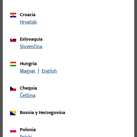
tecnología innovadora para la edificación residencial del
futuro.
Croacia
Hrvatski
Puertas elevables y correderas de
Eslovaquia
madera
Slovenčina
GU presenta con el herraje elevable y corredero
Hungría
GU-930 la primera solución mundial para puertas
Magyar
|
English
elevables y correderas de madera.
Chequia
čeština
Bosnia y Herzegovina
Polonia
1958