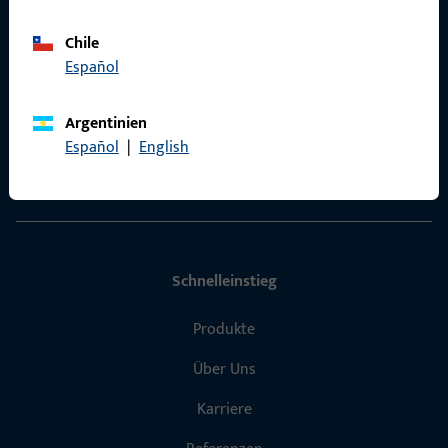
Allgemeines
Chile
Español
Impressum
Argentinien
Datenschutz
Español
|
English
AGB
Schnelleinstieg
Produkte
Über Uns
Karriere