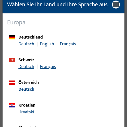
Wählen Sie Ihr Land und Ihre Sprache aus
Zertifikate, Prüfzeugnisse, Leistungs- und
Europa
Konformitätserklärungen
Deutschland
Deutsch
|
English
|
Français
Zertifikat EN 1125 0432-CPR-00029-01
PDF (2MB)
Deutsch
Schweiz
Deutsch
|
Français
Zertifikat EN 179 0432-CPR-00029-03
Österreich
Deutsch
PDF (2MB)
Deutsch
Kroatien
Zertifikat EN 14846 0432-CPR-00029-07
Hrvatski
PDF (2MB)
Deutsch