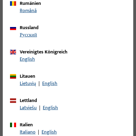
Rumänien
und Herunterladen.
Română
SKG Zertifikate
Russland
русский
Vereinigtes Königreich
English
Litauen
Lietuvių
|
English
Lettland
Latviešu
|
English
Italien
Italiano
|
English