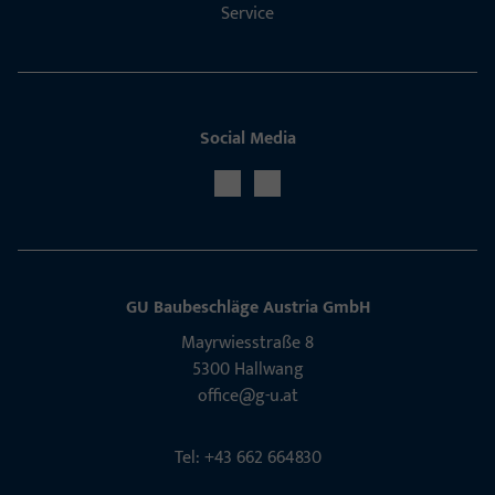
Service
Social Media
GU Baubeschläge Aus­tria GmbH
Mayrwies­straße 8
5300 Hall­wang
office@g-u.at
Tel: +43 662 664830