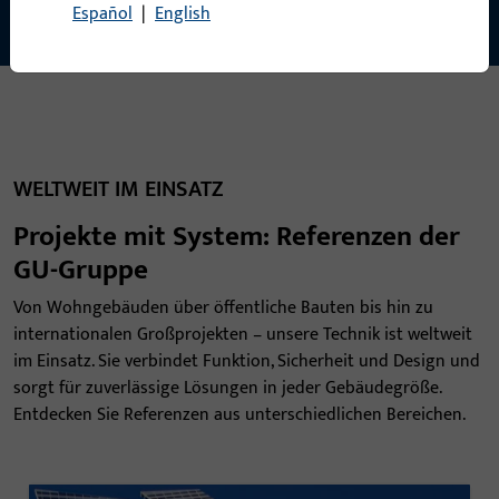
Español
|
English
WELTWEIT IM EINSATZ
Projekte mit System: Referenzen der
GU-Gruppe
Von Wohngebäuden über öffentliche Bauten bis hin zu
internationalen Großprojekten – unsere Technik ist weltweit
im Einsatz. Sie verbindet Funktion, Sicherheit und Design und
sorgt für zuverlässige Lösungen in jeder Gebäudegröße.
Entdecken Sie Referenzen aus unterschiedlichen Bereichen.