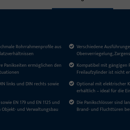
 schmale Rohrrahmenprofile aus
Verschiedene Ausführungen
latzverhältnissen
Obenverriegelung, Zargens
re Panikseiten ermöglichen den
Kompatibel mit gängigen P
ituationen
Freilaufzylinder ist nicht e
DIN links und DIN rechts sowie
Optional mit elektrische
erhältlich – ideal für die 
51 sowie EN 179 und EN 1125 und
Die Panikschlösser sind la
m Objekt- und Verwaltungsbau
Brand- und Fluchttüren be