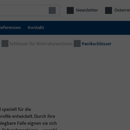
Newsletter
Österre
Referenzen
Kontakt
r
Schlösser für Rohrrahmentüren
Türtechnik
Panikschlösser
Tür
Schließ- und Zutrittskontrollsysteme
Kom
GU SECURY Mehrfachverriegelungen
Bes
aut
Schlösser
viel
Elektrische Türöffner
Türbeschläge
speziell für die
file entwickelt. Durch ihre
Türschließer
gbare Falle eignen sie sich
Türschwellen