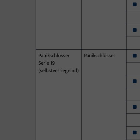
x
x
x
Panikschlösser
Panikschlösser
Serie 19
(selbstverriegelnd)
x
x
x