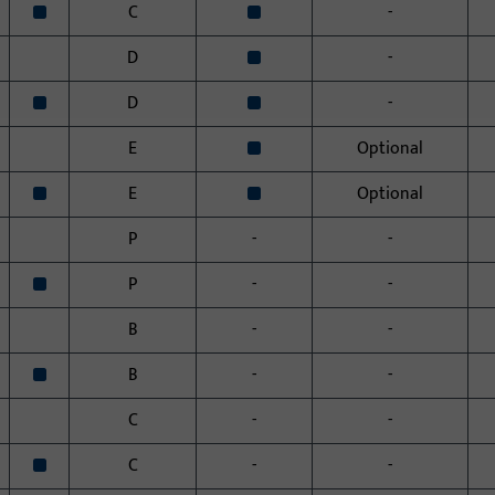
x
x
C
-
x
D
-
x
x
D
-
x
E
Optional
x
x
E
Optional
P
-
-
x
P
-
-
B
-
-
x
B
-
-
C
-
-
x
C
-
-