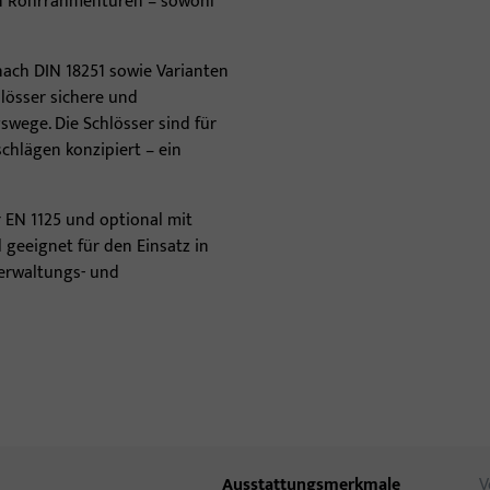
gen Rohrrahmentüren – sowohl
Türbänder
 nach DIN 18251 sowie Varianten
hlösser sichere und
wege. Die Schlösser sind für
chlägen konzipiert – ein
 EN 1125 und optional mit
l geeignet für den Einsatz in
Verwaltungs- und
Ausstattungsmerkmale
V