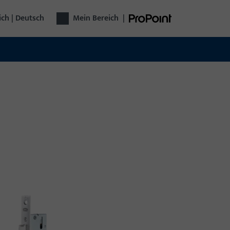
ich | Deutsch
Mein Bereich
|
technik
plette Türtechnik aus einer Hand: Von
chlägen über Zutrittskontrolle bis zu
omatischen Türen – funktional, sicher,
seitig.