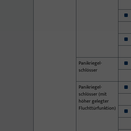
x
x
x
Panikriegel­
schlösser
x
Panikriegel­
schlösser (mit
höher gelegter
Fluchttürfunktion)
x