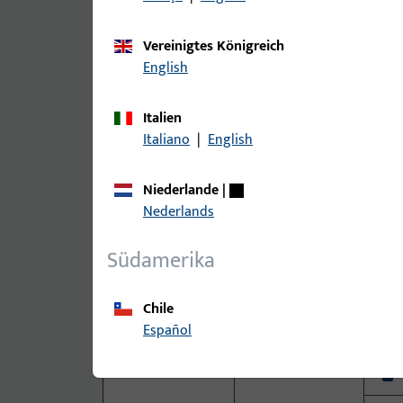
Panikschlösser
Panikschlösser
x
Serie 18 (manuell
Vereinigtes Königreich
verriegelnd)
English
x
Italien
Italiano
|
English
x
Niederlande
|
Nederlands
x
Südamerika
x
Chile
Español
x