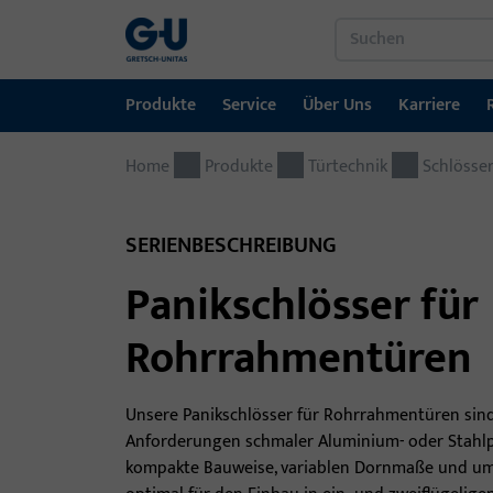
Produkte
Service
Über Uns
Karriere
Home
Produkte
Service
Über Uns
Karriere
Referenzen
Kontakt
Produkte
Türtechnik
Schlösse
Fenstertechnik
Downloadportal
GU-Gruppe weltweit
Jobportal
SERIENBESCHREIBUNG
Türtechnik
Panikschlösser für
Automatische Eingangsysteme
Rohrrahmentüren
Montagematerial
Unsere Panikschlösser für Rohrrahmentüren sind 
Anforderungen schmaler Aluminium- oder Stahlpro
kompakte Bauweise, variablen Dornmaße und umle