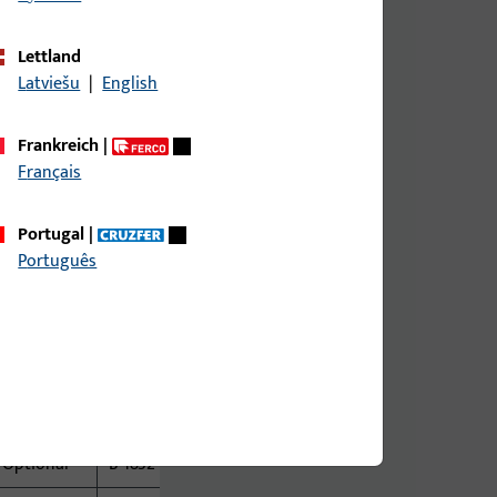
Optional
B-1820
Zargenschutzfalle
optional
Optional
B-1821
Lettland
Latviešu
|
English
Optional
B-1822
Frankreich
|
Optional
B-1823
Français
Optional
B-1824
Portugal
|
Optional
B-1825
Português
Optional
B-1826
Optional
B-1827
Optional
B-1830
Optional
B-1831
Optional
B-1832