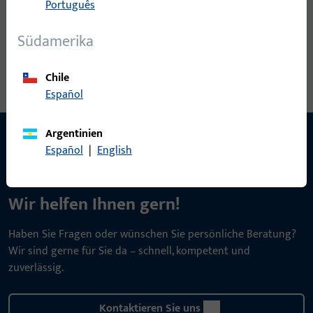
Português
Südamerika
Chile
Español
Argentinien
Español
|
English
KONTAKT
Wir helfen Ihnen gern!
Haben Sie Fragen oder wünschen Sie persönliche Beratung?
Wir sind gerne für Sie da – schnell, kompetent und
zuverlässig.
Kontaktieren Sie uns