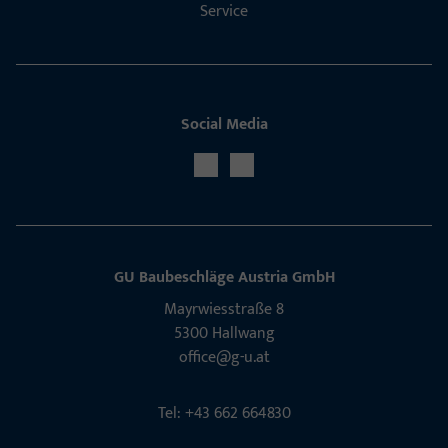
Service
Social Media
GU Baubeschläge Aus­tria GmbH
Mayrwies­straße 8
5300 Hall­wang
office@g-u.at
Tel: +43 662 664830