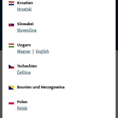
Kroatien
Normalmontage Bandseite
Hrvatski
Kopfmontage Bandgegenseite
Slowakei
Slovenčina
Ungarn
Magyar
|
English
Tschechien
čeština
SPEZIFIKATIONEN IM ÜBERBLICK
Bosnien und Herzegowina
Technische Daten
Polen
Polski
Technische Daten