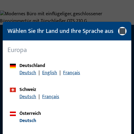
Wählen Sie Ihr Land und Ihre Sprache aus
Europa
Anwendungsbereiche
Deutschland
Deutsch
|
English
|
Français
1- flügelige Anschlagtüren
Türflügelbreite max. 850 mm
Schweiz
Deutsch
|
Français
DIN links und DIN rechts einsetzbar
Türöffnungs- und Schließwinkel max. 180°
Österreich
Deutsch
Montagearten