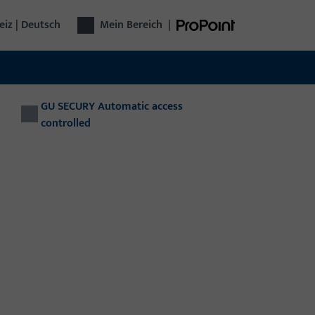
iz | Deutsch
Mein Bereich
|
GU SECURY Automatic access
controlled
technik
plette Türtechnik aus einer Hand: Von
chlägen über Zutrittskontrolle bis zu
omatischen Türen – funktional, sicher,
seitig.