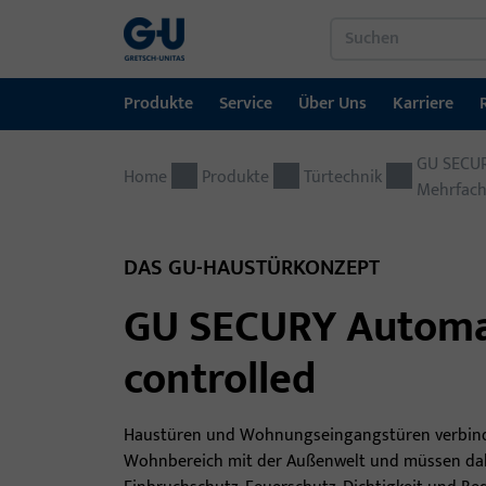
Produkte
Service
Über Uns
Karriere
Produkte
Service
Über Uns
Karriere
Referenzen
Kontakt
GU SECU
Home
Produkte
Türtechnik
Mehrfach
Fenstertechnik
Downloadportal
GU-Gruppe weltweit
Jobportal
Türtechnik
DAS GU-HAUSTÜRKONZEPT
Automatische Eingangsysteme
GU SECURY Automat
Montagematerial
controlled
Haustüren und Wohnungseingangstüren verbind
Wohnbereich mit der Außenwelt und müssen da