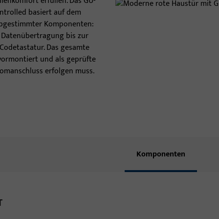
dienkomfort erfüllen. Das GU-
trolled basiert auf dem
Türschwellen
abgestimmter Komponenten:
 Datenübertragung bis zur
Türbänder
 Codetastatur. Das gesamte
vormontiert und als geprüfte
tromanschluss erfolgen muss.
Komponenten
T