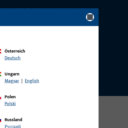
 ermöglicht flexible Integration weiterer
kontrolltechnologien ohne Türveränderungen
omfy Hausautomation mit
nd Rückmeldefunktion
Haustürpakete erhältlich
Österreich
Deutsch
aus Holz, Kunststoff und Metall
Ungarn
Magyar
|
English
Polen
Polski
Russland
русский