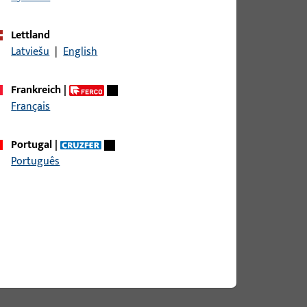
Lettland
Latviešu
|
English
Frankreich
|
Français
Portugal
|
Português