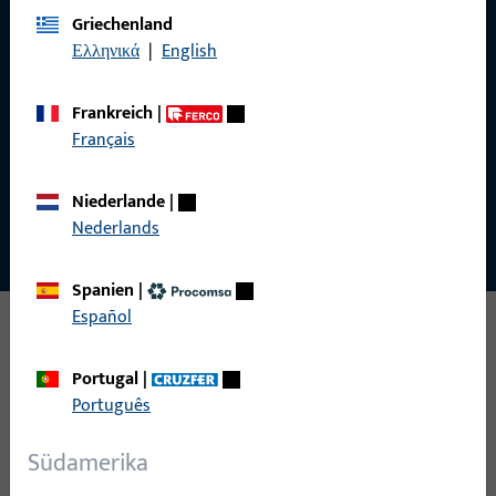
Zum Karrierebereich
Griechenland
Ελληνικά
|
English
Zum Jobportal
Frankreich
|
Français
Niederlande
|
Nederlands
Spanien
|
Español
Portugal
|
Português
WELTWEIT IM EINSATZ
Projekte mit System: Referenzen der
Südamerika
GU-Gruppe