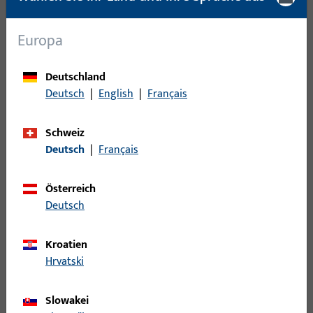
Europa
ProPoint Serviceportal
Deutschland
Deutsch
|
English
|
Français
Im ProPoint Serviceportal „Mein Bereich“ stehen Ihnen
exklusive Services und Funktionen zur Verfügung.
Schweiz
Deutsch
|
Français
Zum ProPoint Serviceportal
Österreich
Deutsch
Kroatien
Hrvatski
Slowakei