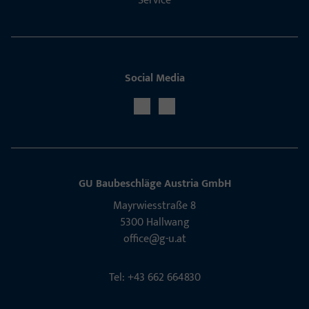
Service
Social Media
GU Baubeschläge Aus­tria GmbH
Mayrwies­straße 8
5300 Hall­wang
office@g-u.at
Tel: +43 662 664830