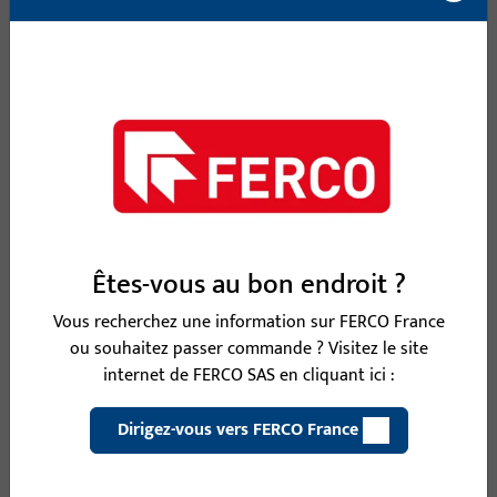
oscillo-battantes UNI-JET.
UNI-JET CC
CC = Clamped/Concealed (serré, caché)
Largeur de feuillure jusqu’à 1400 mm
Êtes-vous au bon endroit ?
Hauteur de feuillure jusqu’à 2800 mm
Vous recherchez une information sur FERCO France
Poids de l’ouvrant jusqu’à 130 kg
ou souhaitez passer commande ? Visitez le site
Jeu de feuillure 12 mm
internet de FERCO SAS en cliquant ici :
Dirigez-vous vers FERCO France
Découvrir nos produits