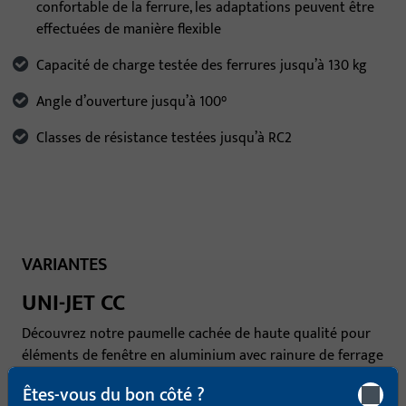
confortable de la ferrure, les adaptations peuvent être
effectuées de manière flexible
Capacité de charge testée des ferrures jusqu’à 130 kg
Angle d’ouverture jusqu’à 100°
Classes de résistance testées jusqu’à RC2
VARIANTES
UNI-JET CC
Découvrez notre paumelle cachée de haute qualité pour
éléments de fenêtre en aluminium avec rainure de ferrage
de 16 mm et combinez-la avec les composants de
Êtes-vous du bon côté ?
fermeture centrale du programme éprouvé de ferrures