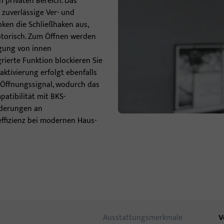
privaten Bereich. Das
zuverlässige Ver- und
Türbänder
ken die Schließhaken aus,
motorisch. Zum Öffnen werden
igung von innen
rierte Funktion blockieren Sie
ktivierung erfolgt ebenfalls
 Öffnungssignal, wodurch das
atibilität mit BKS-
rderungen an
ffizienz bei modernen Haus-
Ausstattungsmerkmale
V