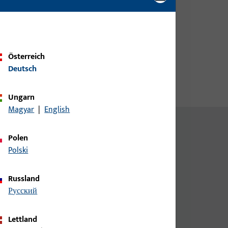
teht
einbruchhemmenden Türen. Die
 in
Schließhaken verfügen über eine
gehärtete, durchsägesichere
Stahleinlage und sind mit einem
Ausschluss von 24 mm gegen
Österreich
Zurückdrücken gesichert.
Deutsch
Ungarn
Magyar
|
English
Polen
Polski
Russland
русский
Lettland