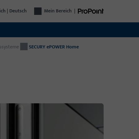
ich | Deutsch
Mein Bereich
|
sssysteme
SECURY ePOWER Home
technik
plette Türtechnik aus einer Hand: Von
chlägen über Zutrittskontrolle bis zu
omatischen Türen – funktional, sicher,
seitig.