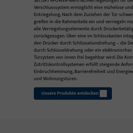
SECURY ePOWER-Mehrfachverriegelungen für den 
Verschlusssystem ermöglicht eine mühelose und 
Entriegelung. Nach dem Zuziehen der Tür schwen
greifen in die Rahmenteile ein und verriegeln 
alle Verriegelungselemente durch Drückerbetät
zurückgezogen. Über eine im Schlosskasten integ
den Drücker durch Schlüsselumdrehung – die Dea
durch Schlüsseldrehung oder ein elektronisches
Türsystem von innen frei begehbar wird. Die Komp
Zutrittskontrollsystemen erfüllt steigende Anfo
Einbruchhemmung, Barrierefreiheit und Energiee
und Wohnungstüren.
Unsere Produkte entdecken