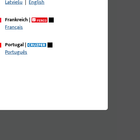
Latviešu
|
English
Frankreich
|
Français
Portugal
|
Português