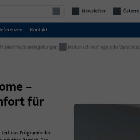
Newsletter
Österre
Referenzen
Kontakt
Y Mehrfachverriegelungen
Türtechnik
Motorisch verriegelnde Verschlu
Tür
Schließ- und Zutrittskontrollsysteme
Kom
GU SECURY Mehrfachverriegelungen
Bes
ome –
aut
Schlösser
viel
fort für
Elektrische Türöffner
Türbeschläge
Türschließer
itert das Programm der
Türschwellen