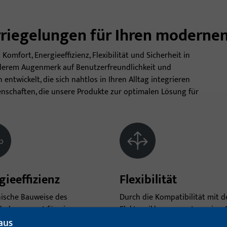
riegelungen für Ihren modernen
omfort, Energieeffizienz, Flexibilität und Sicherheit in
erem Augenmerk auf Benutzerfreundlichkeit und
entwickelt, die sich nahtlos in Ihren Alltag integrieren
enschaften, die unsere Produkte zur optimalen Lösung für
gieeffizienz
Flexibilität
nische Bauweise des
Durch die Kompatibilität mit d
ßhakens sorgt für einen
Elektronikkomponenten, wie z B
aus
ten Dichtschluss beim
Transponder, Türcodetastatur,