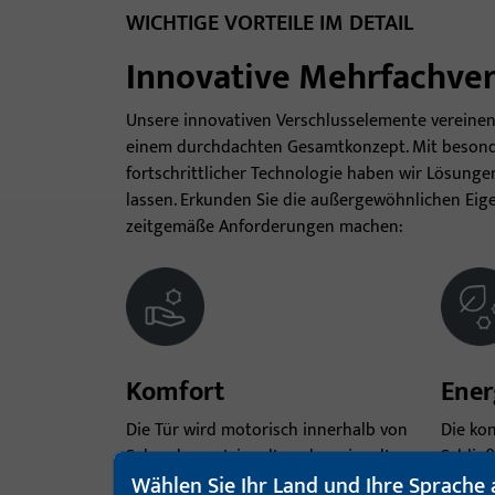
WICHTIGE VORTEILE IM DETAIL
Innovative Mehrfachver
Unsere innovativen Verschlusselemente vereinen K
einem durchdachten Gesamtkonzept. Mit besond
fortschrittlicher Technologie haben wir Lösungen 
lassen. Erkunden Sie die außergewöhnlichen Eig
zeitgemäße Anforderungen machen:
Komfort
Ener
Die Tür wird motorisch innerhalb von
Die ko
Sekunden entriegelt und verriegelt,
Schlie
Wählen Sie Ihr Land und Ihre Sprache 
sobald der Türflügel in den Rahmen
perfek