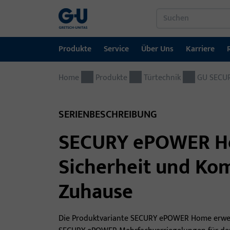
Produkte
Service
Über Uns
Karriere
Home
Produkte
Service
Über Uns
Karriere
Referenzen
Kontakt
Produkte
Türtechnik
GU SECUR
Fenstertechnik
Downloadportal
GU-Gruppe weltweit
Jobportal
SERIENBESCHREIBUNG
Türtechnik
SECURY ePOWER H
Automatische Eingangsysteme
Sicherheit und Kom
Montagematerial
Zuhause
Die Produktvariante SECURY ePOWER Home erwe