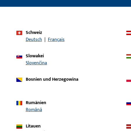
eln der Tür und trägt damit zu
Fingerscanner, Kartenleser bes
hohen Wärmedämmung bei.
die Möglichkeit der Einbindung
Zutrittskontrollsysteme.
Schweiz
Deutsch
|
Français
Slowakei
Slovenčina
Bosnien und Herzegowina
rmen
Rumänien
Română
ePOWER Home nach
innen öffnend
Litauen