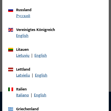
Russland
русский
Downloads
Vereinigtes Königreich
English
Laden Sie hier Kataloge und Broschüren
kostenlos herunter:
Litauen
Lietuvių
|
English
Zu de Downloads
Lettland
Latviešu
|
English
Italien
Italiano
|
English
Griechenland