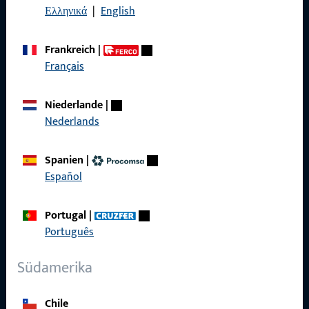
KONTAKT
Ελληνικά
|
English
Wir helfen Ihnen gern!
Frankreich
|
Français
Haben Sie Fragen oder wünschen Sie persönliche Beratung?
Wir sind gerne für Sie da – schnell, kompetent und
zuverlässig.
Niederlande
|
Nederlands
Kontaktieren Sie uns
Spanien
|
Español
Rufen Sie uns an
Portugal
|
Português
Südamerika
Allgemeines
Impressum
Chile