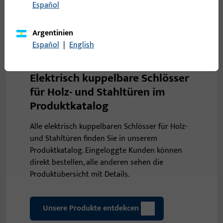
Español
Argentinien
Español
|
English
Elektrisch kuppelbare Schlösser
für Holz- und Stahltüren im
Produktkatalog
Alle elektrisch kuppelbaren Schlösser für Holz-
und Stahltüren finden Sie in unserem
Produktkatalog. Eingeloggte Kunden können
direkt bestellen, alle anderen sehen die
Produktübersicht mit Details.
Unsere Produkte entdekcen