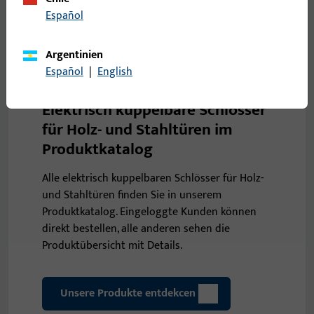
Español
Argentinien
Español
|
English
Elektrisch kuppelbare Schlösser
für Holz- und Stahltüren im
Produktkatalog
Alle elektrisch kuppelbaren Schlösser für Holz-
und Stahltüren finden Sie in unserem
Produktkatalog. Eingeloggte Kunden können
direkt bestellen, alle anderen sehen die
Produktübersicht mit Details.
Unsere Produkte entdekcen