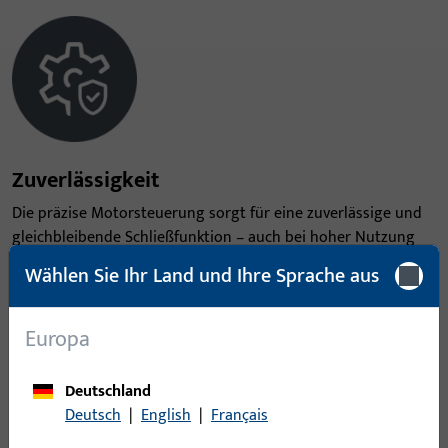
Zuverlässigkeit
Die präzise Motorsteuerung sorgt für eine zuverlässige und
gleichbleibende Schließfunktion – auch bei hoher Nutzung
und wechselnden Anforderungen. Ideal für automatisierte
Wählen Sie Ihr Land und Ihre Sprache aus
Türsysteme im Objekt- und Verwaltungsbau.
Europa
Deutschland
Deutsch
|
English
|
Français