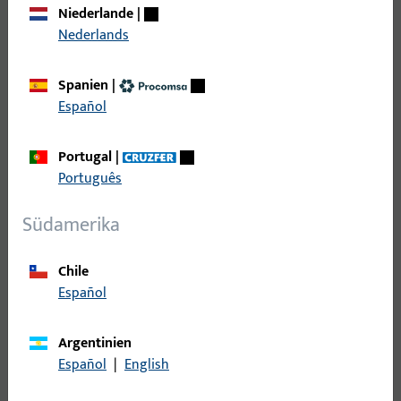
Niederlande
|
Nederlands
Spanien
|
Español
Portugal
|
Português
Südamerika
Chile
Español
Argentinien
Motorschlösser für Holz- und
Español
|
English
Stahltüren im Katalog