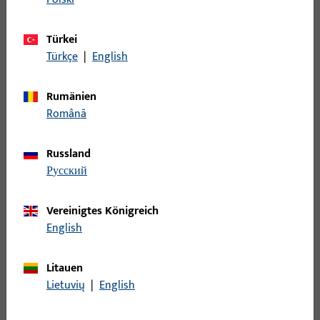
0-49450-30-0-0 Leistungserklärung EN 1125 mit
Türkei
Feuerschutz
Türkçe
|
English
Deutsch, Englisch,
PDF (1MB)
Französisch, Spanisch,
Rumänien
Ungarisch
Română
Russland
0-49451-30-0-0 Leistungserklärung EN 12209
русский
Deutsch, Englisch,
PDF (1MB)
Französisch, Spanisch,
Vereinigtes Königreich
Ungarisch
English
Litauen
0-49452-30-0-0 Leistungserklärung EN 14846
Lietuvių
|
English
Deutsch, Englisch,
PDF (1MB)
Französisch, Spanisch,