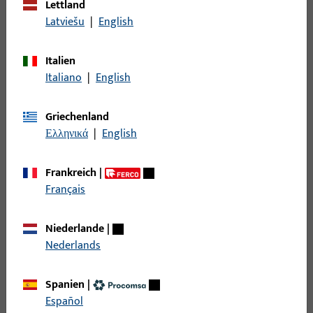
Lettland
Ungarisch
Latviešu
|
English
Italien
Italiano
|
English
Griechenland
OFFIZIELLE NACHWEISE
Ελληνικά
|
English
SKG-Zertifikate der Serie 19
Frankreich
|
Hier finden Sie alle aktuellen SKG-Zertifikate zum Ansehen
Français
und Herunterladen.
SKG Zertifikate
Niederlande
|
Nederlands
Spanien
|
Español