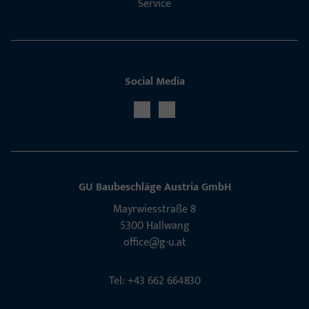
Service
Social Media
GU Baubeschläge Aus­tria GmbH
Mayrwies­straße 8
5300 Hall­wang
office@g-u.at
Tel: +43 662 664830