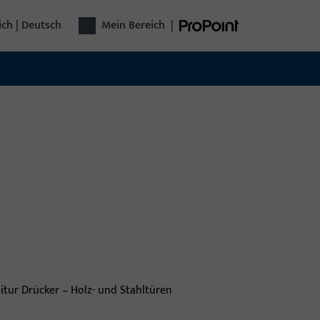
ich | Deutsch
Mein Bereich
|
technik
plette Türtechnik aus einer Hand: Von
chlägen über Zutrittskontrolle bis zu
omatischen Türen – funktional, sicher,
seitig.