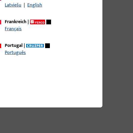
Latviešu
|
English
Frankreich
|
Français
Portugal
|
Português