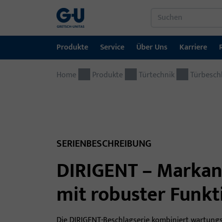
Produkte
Service
Über Uns
Karriere
Home
Produkte
Service
Über Uns
Karriere
Referenzen
Kontakt
Produkte
Türtechnik
Türbesch
Fenstertechnik
Downloadportal
GU-Gruppe weltweit
Jobportal
Türtechnik
Automatische Eingangsysteme
SERIENBESCHREIBUNG
Montagematerial
DIRIGENT – Markan
mit robuster Funkt
Die DIRIGENT-Beschlagserie kombiniert wartungs