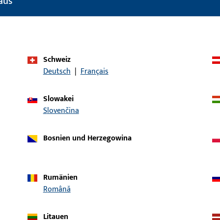
aus
Schweiz
Deutsch
|
Français
Slowakei
Slovenčina
Bosnien und Herzegowina
1
4
0
A
Rumänien
Română
1
4
0
A
Litauen