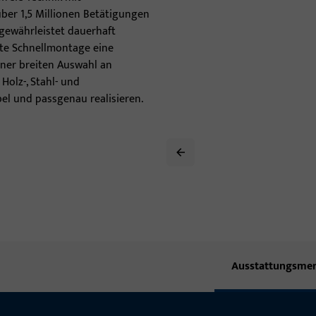
ber 1,5 Millionen Betätigungen
Türbänder
 gewährleistet dauerhaft
kte Schnellmontage eine
einer breiten Auswahl an
Holz-, Stahl- und
bel und passgenau realisieren.
Ausstattungsme