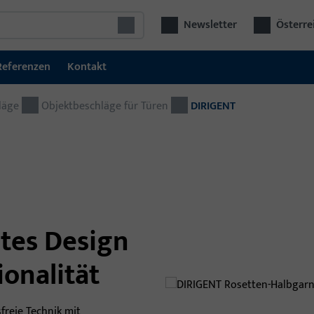
Newsletter
Österre
Referenzen
Kontakt
läge
Türtechnik
Objektbeschläge für Türen
DIRIGENT
Tür
Schließ- und Zutrittskontrollsysteme
Kom
GU SECURY Mehrfachverriegelungen
Bes
aut
Schlösser
viel
Elektrische Türöffner
tes Design
Türbeschläge
ionalität
Türschließer
Türschwellen
freie Technik mit