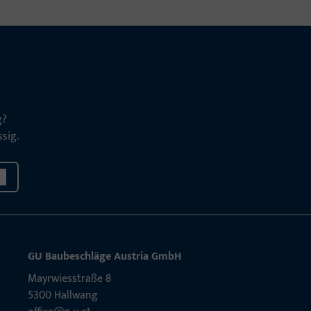
g?
sig.
GU Baubeschläge Aus­tria GmbH
Mayrwies­straße 8
5300 Hall­wang