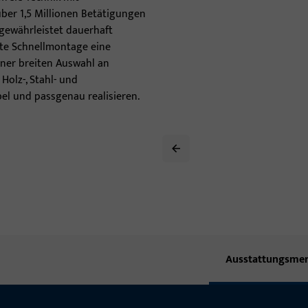
ber 1,5 Millionen Betätigungen
Türschwellen
 gewährleistet dauerhaft
kte Schnellmontage eine
Türbänder
einer breiten Auswahl an
Holz-, Stahl- und
bel und passgenau realisieren.
Ausstattungsme