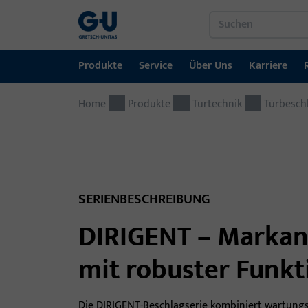
Produkte
Service
Über Uns
Karriere
Home
Produkte
Service
Über Uns
Karriere
Referenzen
Kontakt
Produkte
Türtechnik
Türbesch
Fenstertechnik
Downloadportal
GU-Gruppe weltweit
Jobportal
Türtechnik
Automatische Eingangsysteme
SERIENBESCHREIBUNG
Montagematerial
DIRIGENT – Markan
mit robuster Funkt
Die DIRIGENT-Beschlagserie kombiniert wartungs