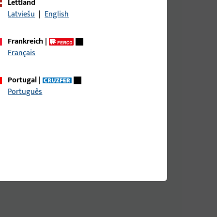
Lettland
Latviešu
|
English
Frankreich
|
Français
Portugal
|
Português