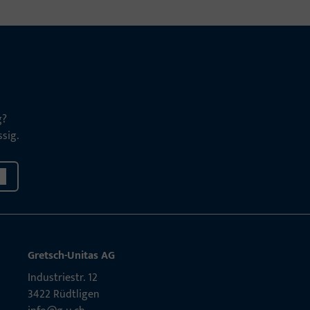
g?
sig.
Gretsch-Unitas AG
Indu­s­triestr. 12
3422 Rüdt­ligen