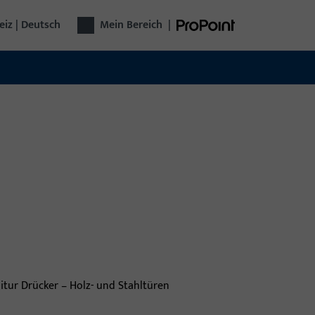
iz | Deutsch
Mein Bereich
|
technik
plette Türtechnik aus einer Hand: Von
chlägen über Zutrittskontrolle bis zu
omatischen Türen – funktional, sicher,
seitig.