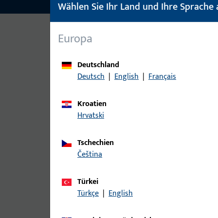
Wählen Sie Ihr Land und Ihre Sprache 
Europa
Deutschland
SPEZIFIKATIONEN IM ÜBERBLICK
Deutsch
|
English
|
Français
Technische Daten
Kroatien
Hrvatski
Klassifizierungsschlüssel nach EN 1906
Tschechien
Objektbeschläge mit Vierkant 8 mm
čeština
4
7
-
0
Türkei
Objektbeschläge mit Vierkant 9 mm
[F]
Türkçe
|
English
4
7
-
B