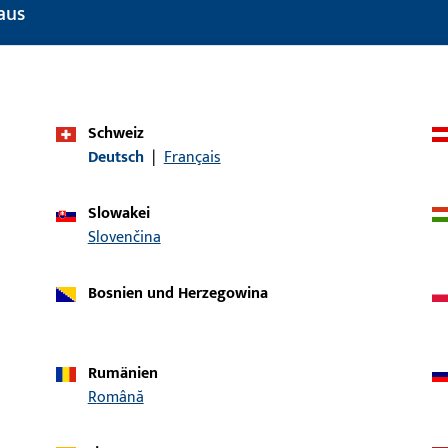
aus
Schweiz
Deutsch
|
Français
Slowakei
Slovenčina
Bosnien und Herzegowina
1
4
0
A
Rumänien
Română
1
4
0
A