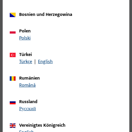
Bosnien und Herzegowina
Polen
Polski
Türkei
Türkçe
|
English
Rumänien
Română
Beschlagserie OFFICE im
Russland
Produktkatalog
русский
Alle Produkte der Beschlagserie OFFICEfinden
Vereinigtes Königreich
Sie in unserem Katalog. Eingeloggte Kunden