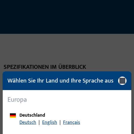
SPEZIFIKATIONEN IM ÜBERBLICK
Technische Daten
Wählen Sie Ihr Land und Ihre Sprache aus
Europa
Klassifizierungsschlüssel nach EN 1906
Objektbeschläge mit Vierkant 8 mm
Deutschland
Deutsch
|
English
|
Français
4
7
-
0
1