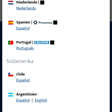
Niederlande
|
Nederlands
Spanien
|
Español
Portugal
|
KONTAKT
Português
Wir helfen Ihnen gern!
Südamerika
Haben Sie Fragen oder wünschen Sie persönliche Beratung?
Wir sind gerne für Sie da – schnell, kompetent und
Chile
zuverlässig.
Español
Kontaktieren Sie uns
Argentinien
Español
|
English
Rufen Sie uns an