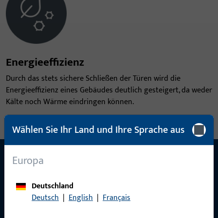
Energieeffizienz
Durch das stets sichere Schließen der Türen wird die
Energieeffizienz eines Gebäudes deutlich gesteigert, da weder
Kälte noch Wärme eindringen können.
Wählen Sie Ihr Land und Ihre Sprache aus
Europa
Deutschland
Anwendungsbereiche
Deutsch
|
English
|
Français