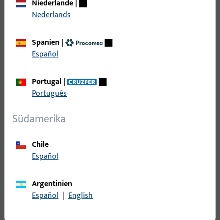
Niederlande
|
Nederlands
Unsere verdeckt liegenden Türschließer VTS 634 erfüllen
höchste Standards. Sie sind ideal für barrierefreies Bauen
nach DIN 18040, zugelassen für Brandschutztüren und
Spanien
|
geprüft nach der Norm EN 1154, wodurch sie maximale
Español
Sicherheit und Komfort gewährleisten.
Portugal
|
Português
Südamerika
Chile
Español
Argentinien
Español
|
English