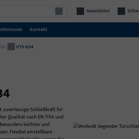
Newsletter
Schwe
Referenzen
Kontakt
ßer
Türtechnik
VTS 634
Tür
Schließ- und Zutrittskontrollsysteme
Kom
GU SECURY Mehrfachverriegelungen
Bes
aut
Schlösser
34
viel
Elektrische Fluchttürsicherung
 zuverlässige Schließkraft für
Elektrische Türöffner
fter Qualität nach EN 1154 und
 besonders leichtes und
Türbeschläge
uen. Flexibel einstellbare
Türschließer