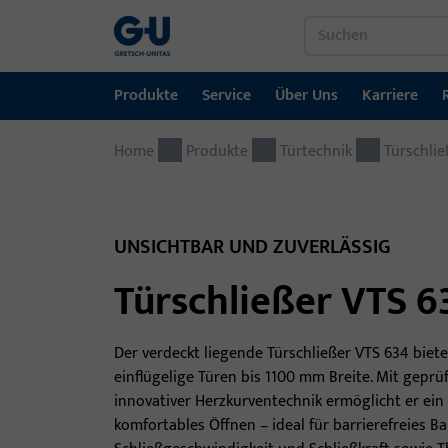
Produkte
Service
Über Uns
Karriere
Home
Produkte
Service
Über Uns
Karriere
Referenzen
Kontakt
Produkte
Türtechnik
Türschlie
Fenstertechnik
Downloadportal
GU-Gruppe weltweit
Jobportal
Türtechnik
UNSICHTBAR UND ZUVERLÄSSIG
Automatische Eingangsysteme
Türschließer VTS 6
Montagematerial
Der verdeckt liegende Türschließer VTS 634 bietet
einflügelige Türen bis 1100 mm Breite. Mit geprü
innovativer Herzkurventechnik ermöglicht er ein
komfortables Öffnen – ideal für barrierefreies Ba