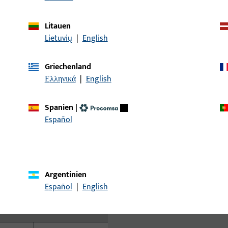
VTS 634
Litauen
Lietuvių
|
English
1100
Griechenland
Ελληνικά
|
English
42
120°
Spanien
|
Español
x
en
x
040
Argentinien
Español
|
English
242 × 45 × 33