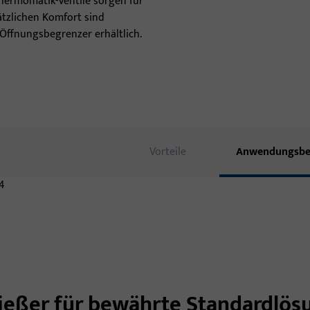
Thermomatik-Ventile sorgen für
ätzlichen Komfort sind
Türschwellen
 Öffnungsbegrenzer erhältlich.
Türbänder
Vorteile
Anwendungsbe
ließer für bewährte Standardlö