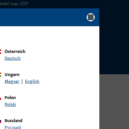
inkel max. 120°
m
Österreich
Deutsch
Ungarn
Magyar
|
English
Polen
Polski
Russland
русский