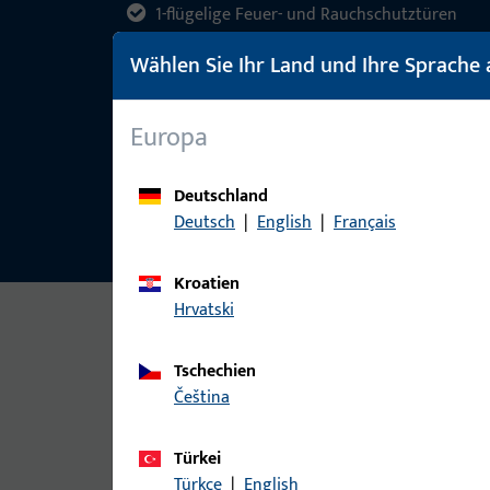
1-flügelige Feuer- und Rauchschutztüren
Türflügelbreite min. 600 mm
Wählen Sie Ihr Land und Ihre Sprache 
Türflügelbreite max. 1100 mm
Europa
DIN links und DIN rechts einsetzbar
Deutschland
Deutsch
|
English
|
Français
Kroatien
Hrvatski
Tschechien
čeština
SPEZIFIKATIONEN IM ÜBERBLICK
Technische Daten & No
Türkei
Türkçe
|
English