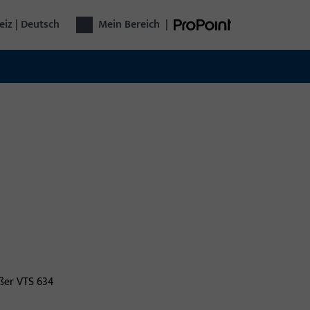
iz | Deutsch
Mein Bereich
|
technik
plette Türtechnik aus einer Hand: Von
chlägen über Zutrittskontrolle bis zu
omatischen Türen – funktional, sicher,
seitig.