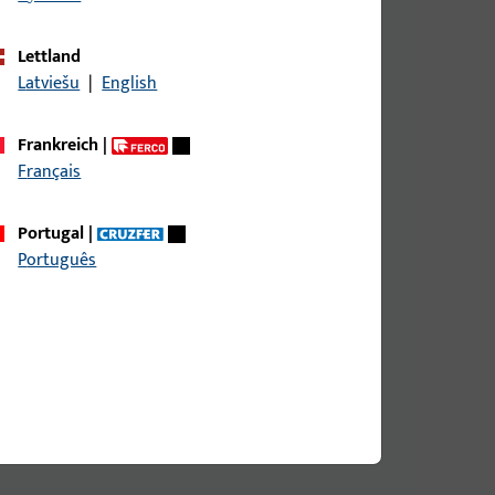
Lettland
Latviešu
|
English
Frankreich
|
Français
Portugal
|
Português