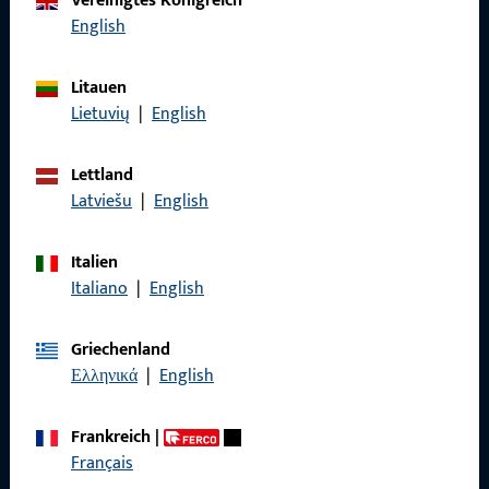
Vereinigtes Königreich
English
Rufen Sie uns an
Litauen
Lietuvių
|
English
Allgemeines
Lettland
Latviešu
|
English
Impressum
Datenschutz
Italien
Italiano
|
English
AGB
Griechenland
Ελληνικά
|
English
Schnelleinstieg
Frankreich
|
Français
Produkte