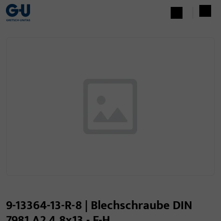
9-13364-13-R-8 | Blechschraube DIN
7981 A2 4.8x13 - F-H