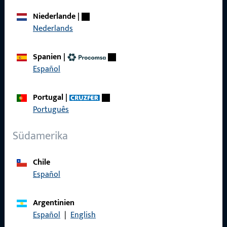
Über Uns
Niederlande
|
Nederlands
Karriere
Referenzen
Spanien
|
Español
Produktkatalog
Portugal
|
Português
Kontakt
Südamerika
Kontakt aufnehmen
Chile
Español
ProPoint-Serviceportal
Service
Argentinien
Español
|
English