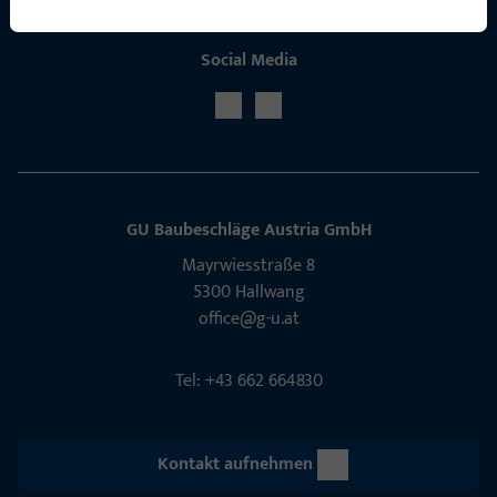
Social Media
GU Baubeschläge Aus­tria GmbH
Mayrwies­straße 8
5300 Hall­wang
office@g-u.at
Tel: +43 662 664830
Kontakt aufnehmen