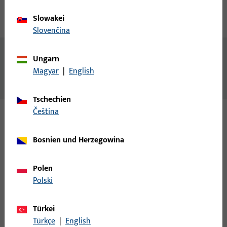
Slowakei
Technische Daten
Downloads
Slovenčina
Zusatzinformationen
Ungarn
Magyar
|
English
Abdeckschiene P 1226
Tschechien
čeština
Varianten
Bosnien und Herzegowina
Zu diesem Produkt gibt es folgende Varianten:
Polen
Polski
9-30141-50-0-7 | Abdeckschiene | PSK/SFB
ABDECKSCHIENE OBEN P1226 5000MM
Türkei
Türkçe
|
English