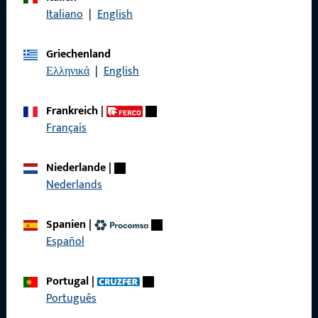
Italiano
|
English
Griechenland
Ελληνικά
|
English
Allgemeines
Impressum
Frankreich
|
Français
Datenschutz
AGB
Niederlande
|
Nederlands
Spanien
|
Español
Schnelleinstieg
Portugal
|
Produkte
Português
Über Uns