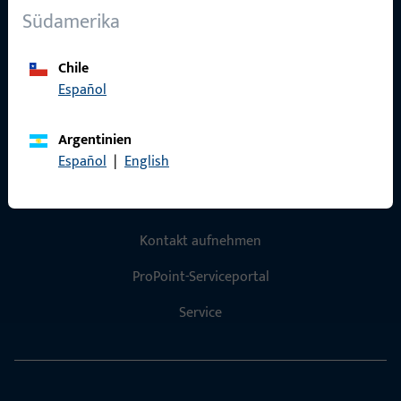
Südamerika
Karriere
Referenzen
Chile
Español
Produktkatalog
Argentinien
Español
|
English
Kontakt
Kontakt aufnehmen
ProPoint-Serviceportal
Service