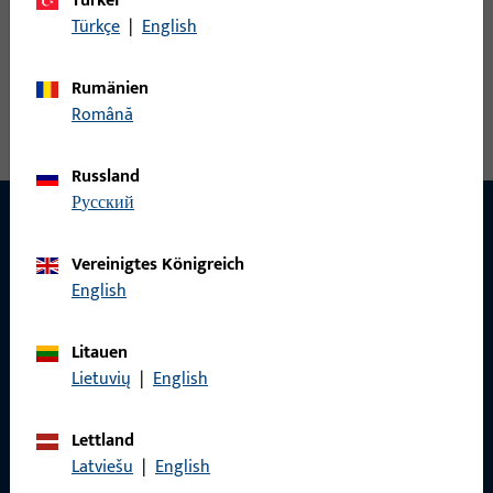
Türkei
ABDECKSCHIENE P1603
Türkçe
|
English
Abdeckschiene, Profilwerkstoff Aluminium, Gesamtbreite 89
Rumänien
mm, Gesamthöhe / -tiefe 38,2 mm, Gesamtlänge 6.000 mm
Română
Russland
русский
Vereinigtes Königreich
KONTAKT
English
Wir helfen Ihnen gern!
Litauen
Haben Sie Fragen oder wünschen Sie persönliche Beratung?
Lietuvių
|
English
Wir sind gerne für Sie da – schnell, kompetent und
zuverlässig.
Lettland
Latviešu
|
English
Kontaktieren Sie uns