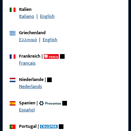
Italien
Italiano
|
English
Rufen Sie uns an
Griechenland
Ελληνικά
|
English
Allgemeines
Frankreich
|
Français
Impressum
Datenschutz
Niederlande
|
Nederlands
AGB
Spanien
|
Español
Schnelleinstieg
Portugal
|