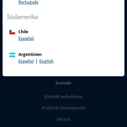
Português
Produkte
Südamerika
Über Uns
Karriere
Chile
Español
Referenzen
Produktkatalog
Argentinien
Español
|
English
Kontakt
Kontakt aufnehmen
ProPoint-Serviceportal
Service