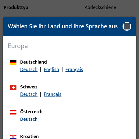
Produkttyp
Abdeckschiene
Oberflächenbeschreibung
Weiß
Wählen Sie Ihr Land und Ihre Sprache aus
Bruttogewicht
3,28 KG
Europa
Verpackungseinheit
1 ST
Mindestbestelleinheit
1 ST
Deutschland
Deutsch
|
English
|
Français
Anmeldung
Schweiz
Bitte melden Sie sich mit Ihren Kundendaten an um eine
Deutsch
|
Français
Preisinformation zu erhalten oder Artikel zu bestellen
Österreich
Deutsch
Login
Kroatien