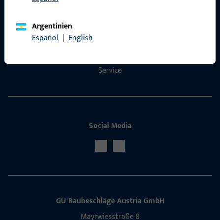
Kontakt
Argentinien
Kontakt aufnehmen
Español
|
English
ProPoint-Serviceportal
Service
Social Media
GU Baubeschläge Aus­tria GmbH
Mayrwies­straße 8