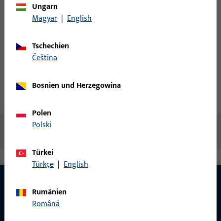
Ungarn
Login
Magyar
|
English
Account erstellen
Tschechien
čeština
Produktbeschreibung
Bosnien und Herzegowina
Technische Daten
Downloads
Polen
Polski
Keine Inhalte vorhanden
Türkei
Türkçe
|
English
Rumänien
Română
KONTAKT