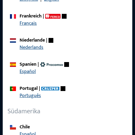
AGB
Frankreich
|
Français
Niederlande
|
Schnelleinstieg
Nederlands
Produkte
Spanien
|
Über Uns
Español
Karriere
Portugal
|
Referenzen
Português
Produktkatalog
Südamerika
Chile
Español