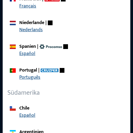
Français
Schnelleinstieg
Niederlande
|
Produkte
Nederlands
Über Uns
Spanien
|
Karriere
Español
Referenzen
Portugal
|
Produktkatalog
Português
Südamerika
Kontakt
Chile
Español
Kontakt aufnehmen
ProPoint-Serviceportal
Argentinien