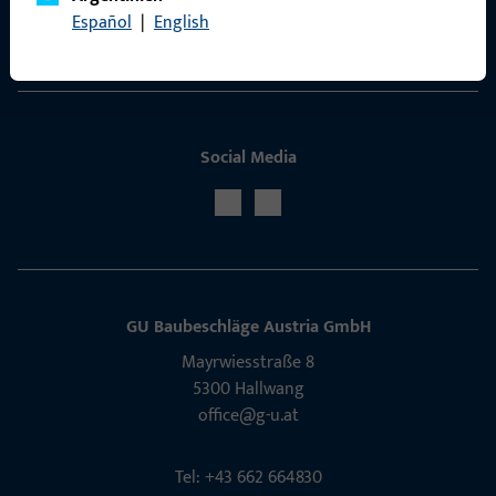
Español
|
English
Service
Social Media
GU Baubeschläge Aus­tria GmbH
Mayrwies­straße 8
5300 Hall­wang
office@g-u.at
Tel: +43 662 664830