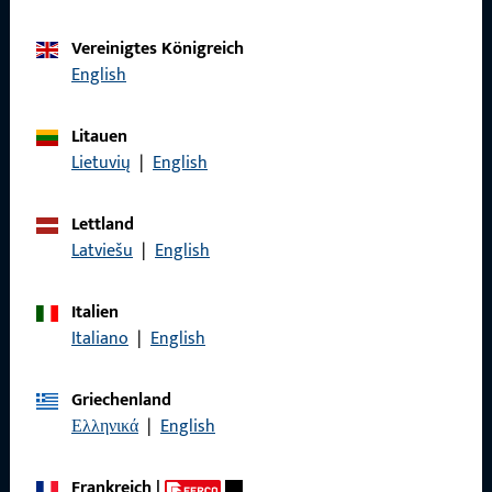
Vereinigtes Königreich
Kontaktieren Sie uns
English
Rufen Sie uns an
Litauen
Lietuvių
|
English
Lettland
Latviešu
|
English
Allgemeines
Impressum
Italien
Italiano
|
English
Datenschutz
AGB
Griechenland
Ελληνικά
|
English
Frankreich
|