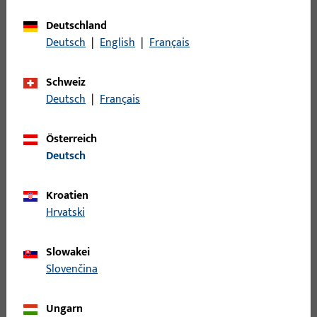
Oberflächenbeschreibung
EV1 Naturfarben
Deutschland
eloxiert
Deutsch
|
English
|
Français
Bruttogewicht
0,297 KG
Schweiz
Verpackungseinheit
96 M
Deutsch
|
Français
Mindestbestelleinheit
96 M
Österreich
Deutsch
Anmeldung
Kroatien
Bitte melden Sie sich mit Ihren Kundendaten an um eine
Hrvatski
Preisinformation zu erhalten oder Artikel zu bestellen
Slowakei
Login
Slovenčina
Account erstellen
Ungarn