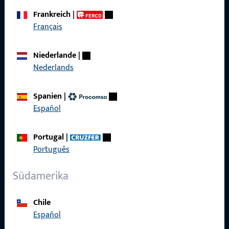
Frankreich
|
Français
Schnelleinstieg
Niederlande
|
Nederlands
Produkte
Über Uns
Spanien
|
Español
Karriere
Referenzen
Portugal
|
Português
Produktkatalog
Südamerika
Chile
Kontakt
Español