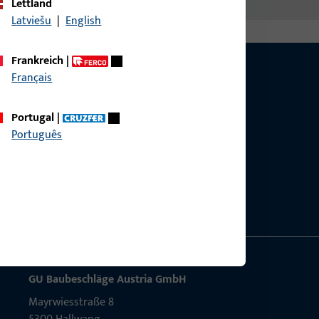
Lettland
Latviešu
|
English
Frankreich
|
Français
Portugal
|
Português
g?
sig.
GU Baubeschläge Aus­tria GmbH
Mayrwies­straße 8