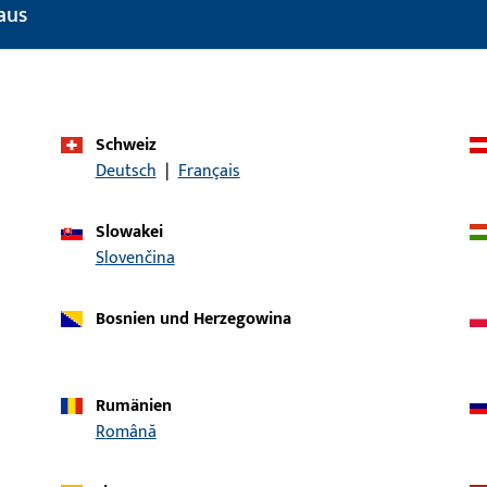
aus
Einsatzbereich (spezifiziert)
Drehkipp
Einsatzsystem
UNI-JET
Produkttyp
Auflaufplatte
Schweiz
Oberflächenbeschreibung
ferGUard*silber
Deutsch
|
Français
Bruttogewicht
30 G
Slowakei
Verpackungseinheit
100 ST
Slovenčina
Mindestbestelleinheit
1 ST
Bosnien und Herzegowina
ische Daten
Downloads
Rumänien
Română