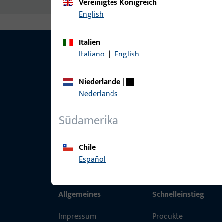
Vereinigtes Königreich
English
Italien
Italiano
|
English
Niederlande
|
Nederlands
Südamerika
Chile
Español
Allgemeines
Schnelleinstieg
Impressum
Produkte