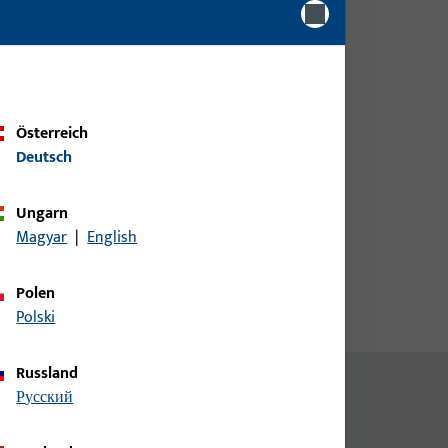
Bitte melden Sie sich mit Ihren
Kundendaten an um eine
Preisinformation zu erhalten
oder Artikel zu bestellen
Österreich
Deutsch
Login
Ungarn
Account erstellen
Magyar
|
English
Polen
Polski
Russland
русский