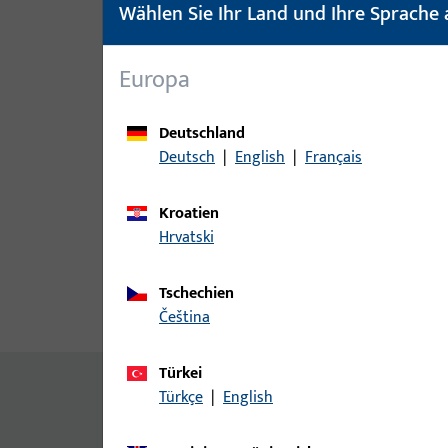
Wählen Sie Ihr Land und Ihre Sprache 
Europa
Deutschland
Deutsch
|
English
|
Français
Kroatien
Hrvatski
Tschechien
čeština
Produktbeschreibung
Techn
Türkei
Zusatzinformationen
Türkçe
|
English
Auflaufplatte für Flügelfix