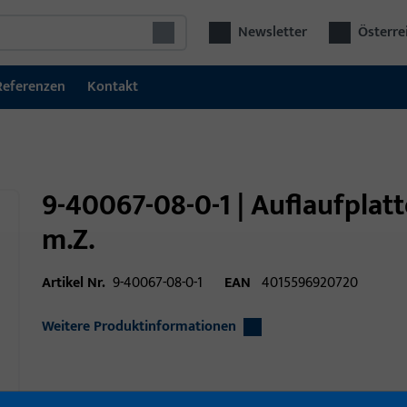
Newsletter
Österre
Referenzen
Kontakt
9-40067-08-0-1 | Auflaufplatt
m.Z.
Artikel Nr.
9-40067-08-0-1
EAN
4015596920720
Weitere Produktinformationen
Einsatzbereich
Fenstertechnik