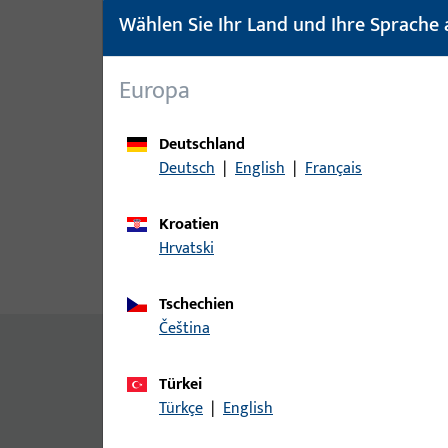
Wählen Sie Ihr Land und Ihre Sprache 
Europa
Deutschland
Deutsch
|
English
|
Français
Kroatien
Hrvatski
Produktbeschreibung
Techn
Tschechien
čeština
Inhalt
Türkei
Auflaufplatte
Zusatzinformationen
Türkçe
|
English
Auflaufplatte für Flügelfix