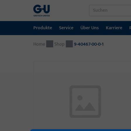
Produkte
Service
Über Uns
Karriere
Home
Produkte
Service
Über Uns
Karriere
Referenzen
Kontakt
Shop
9-40467-00-0-1
Fenstertechnik
Downloadportal
GU-Gruppe weltweit
Jobportal
Türtechnik
Automatische Eingangsysteme
Montagematerial