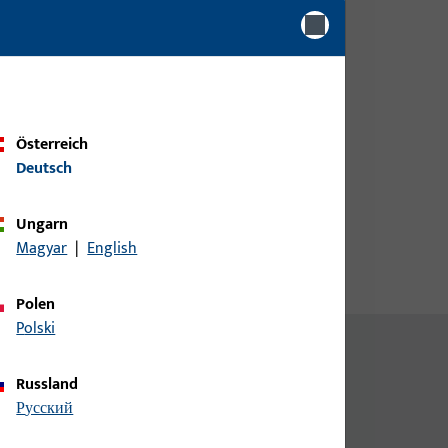
Kundendaten an um eine
Preisinformation zu erhalten
oder Artikel zu bestellen
Login
Österreich
Deutsch
Account erstellen
Ungarn
Magyar
|
English
Polen
Polski
Russland
русский