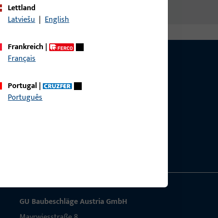
Lettland
Latviešu
|
English
Frankreich
|
Français
Portugal
|
Português
g?
sig.
GU Baubeschläge Aus­tria GmbH
Mayrwies­straße 8