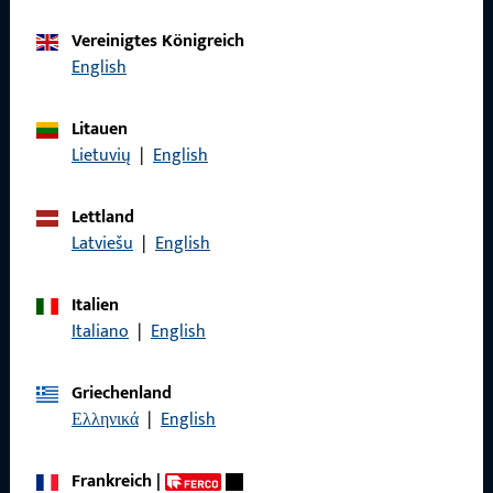
Vereinigtes Königreich
Kontaktieren Sie uns
English
Rufen Sie uns an
Litauen
Lietuvių
|
English
Lettland
Latviešu
|
English
Allgemeines
Impressum
Italien
Italiano
|
English
Datenschutz
AGB
Griechenland
Ελληνικά
|
English
Frankreich
|