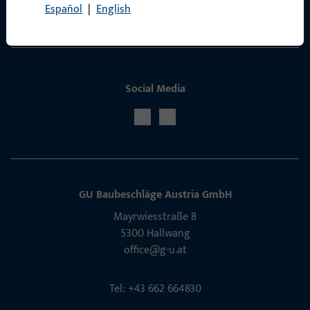
Español
|
English
Service
Social Media
GU Baubeschläge Aus­tria GmbH
Mayrwies­straße 8
5300 Hall­wang
office@g-u.at
Tel: +43 662 664830