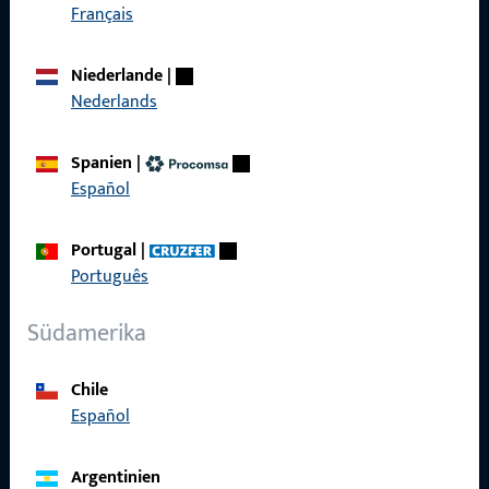
Français
Schnelleinstieg
Produkte
Niederlande
|
Nederlands
Über Uns
Karriere
Spanien
|
Español
Referenzen
Produktkatalog
Portugal
|
Português
Südamerika
Kontakt
Chile
Español
Kontakt aufnehmen
ProPoint-Serviceportal
Argentinien