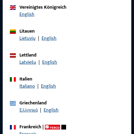
Kontaktieren Sie uns
Vereinigtes Königreich
English
Rufen Sie uns an
Litauen
Lietuvių
|
English
Lettland
Allgemeines
Latviešu
|
English
Impressum
Italien
Datenschutz
Italiano
|
English
AGB
Griechenland
Ελληνικά
|
English
Frankreich
|
Schnelleinstieg