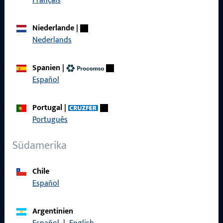
Français
Produkte
Niederlande
|
Über Uns
Nederlands
Karriere
Spanien
|
Referenzen
Español
Produktkatalog
Portugal
|
Português
Südamerika
Kontakt
Chile
Kontakt aufnehmen
Español
ProPoint-Serviceportal
Argentinien
Service