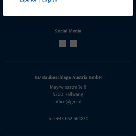
Español
|
English
Social Media
GU Baubeschläge Aus­tria GmbH
Mayrwies­straße 8
5300 Hall­wang
office@g-u.at
Tel: +43 662 664830