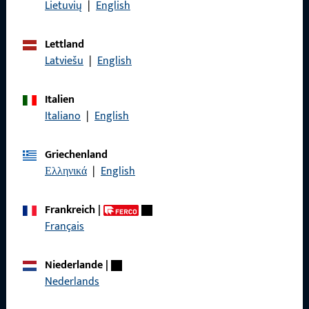
Impressum
Lietuvių
|
English
Datenschutz
Lettland
AGB
Latviešu
|
English
Italien
Italiano
|
English
Schnelleinstieg
Griechenland
Produkte
Ελληνικά
|
English
Über Uns
Frankreich
|
Karriere
Français
Referenzen
Niederlande
|
Produktkatalog
Nederlands