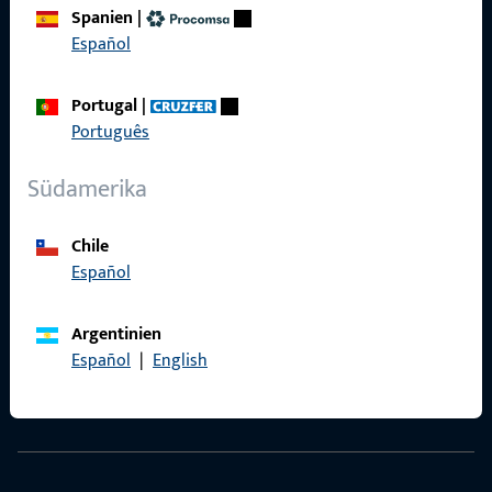
Spanien
|
Español
Kontakt
Portugal
|
Kontakt aufnehmen
Português
ProPoint-Serviceportal
Südamerika
Service
Chile
Español
Argentinien
Social Media
Español
|
English