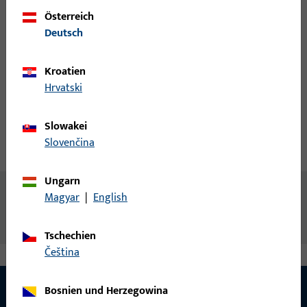
Österreich
Login
Deutsch
Kroatien
Account erstellen
Hrvatski
Produktbeschreibung
Slowakei
Slovenčina
Technische Daten
Downloads
Ungarn
Inhalt
Magyar
|
English
Befestigung für Bügelstoßgriffe, EV1
Tschechien
čeština
Bosnien und Herzegowina