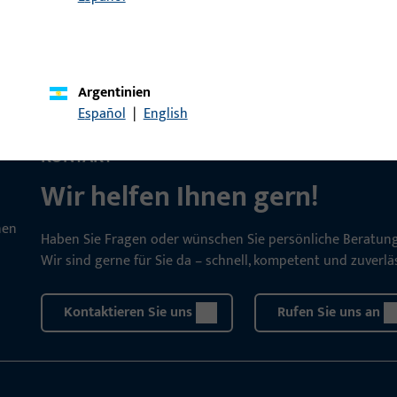
Argentinien
Español
|
English
KONTAKT
Wir helfen Ihnen gern!
Haben Sie Fragen oder wünschen Sie persönliche Beratun
Wir sind gerne für Sie da – schnell, kompetent und zuverläs
Kontaktieren Sie uns
Rufen Sie uns an