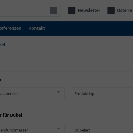
Newsletter
Österre
Referenzen
Kontakt
bel
r
satzbereich
Produkttyp
r für
Dübel
endurchmesser
Dübelart