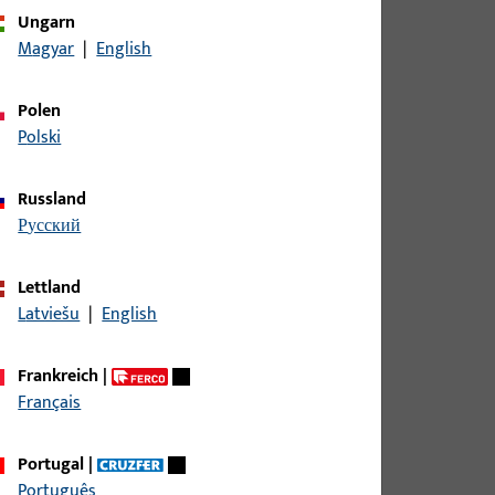
Ungarn
Magyar
|
English
ßendurchmesser 10 mm, Dübelart Mechanischer
Polen
Polski
ßendurchmesser 10 mm, Dübelart Mechanischer
Russland
русский
ßendurchmesser 10 mm, Dübelart Mechanischer
Lettland
Latviešu
|
English
ßendurchmesser 10 mm, Dübelart Mechanischer
Frankreich
|
Français
ßendurchmesser 10 mm, Dübelart Mechanischer
Portugal
|
Português