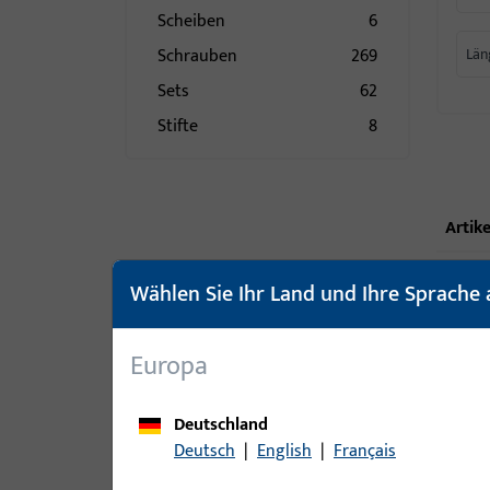
Scheiben
6
Schrauben
269
Län
Sets
62
Stifte
8
Artike
Wählen Sie Ihr Land und Ihre Sprache 
Europa
Deutschland
Deutsch
|
English
|
Français