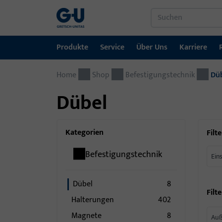
Produkte
Service
Über Uns
Karriere
Home
Produkte
Service
Über Uns
Karriere
Referenzen
Kontakt
Shop
Befestigungstechnik
Dü
Dübel
Fenstertechnik
Downloadportal
GU-Gruppe weltweit
Jobportal
Türtechnik
Kategorien
Filte
Automatische Eingangsysteme
Befestigungstechnik
Ein
Montagematerial
Dübel
8
Filte
Halterungen
402
Magnete
8
Auß