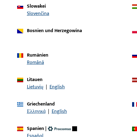
Slowakei
Slovenčina
H-01624-26-0-1 | GU-Vorbauanker | GU
GU-Vorbauanker, Au
Vorbauanker 10x260 hell verzinkt
Dübel
Bosnien und Herzegowina
H-01624-18-0-1 | GU-Vorbauanker | GU
GU-Vorbauanker, Au
Vorbauanker 10x180 hell verzinkt
Dübel
Rumänien
Română
H-01624-24-0-1 | GU-Vorbauanker | GU
GU-Vorbauanker, Au
Vorbauanker 10x240 hell verzinkt
Dübel
Litauen
Lietuvių
|
English
H-01624-14-0-1 | GU-Vorbauanker | GU
GU-Vorbauanker, Au
Vorbauanker 10x140 hell verzinkt
Dübel
Griechenland
Ελληνικά
|
English
H-01624-16-0-1 | GU-Vorbauanker | GU
GU-Vorbauanker, Au
Vorbauanker 10x160 hell verzinkt
Dübel
Spanien
|
Español