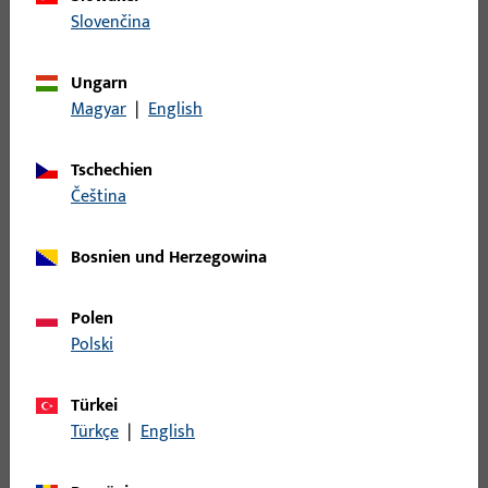
Profile
195
Slovenčina
Rastplatte
51
Rauch- und Wärmeabzug und Lüftungssysteme
531
Ungarn
Riegelbock
5
Magyar
|
English
Scherenlager
45
Tschechien
Schiene
110
čeština
Schließblech
310
Schließleiste
284
Bosnien und Herzegowina
Schließplatte
930
Schnäpper
29
Polen
Polski
Schwinglager
83
Sichtschutz - Verdunkelung
3
Türkei
Spaltlüftung
43
Türkçe
|
English
Sperrbügel
10