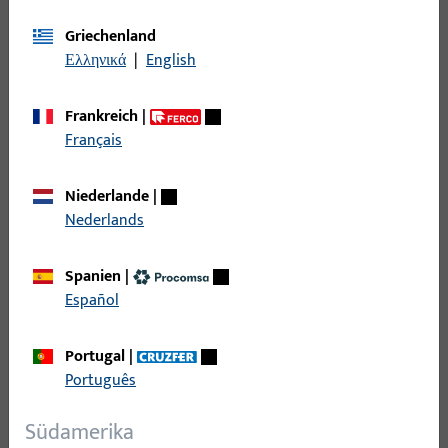
Zubehör mechanisch
273
Griechenland
Ελληνικά
|
English
Filter
Frankreich
|
Einsatzbereich
Français
Spezifischer Einsatzbereich
Niederlande
|
Nederlands
Produkttyp
Spanien
|
Español
Basisfarbe
Portugal
|
Einsatzsystem
Português
Südamerika
Filter für
Abstandshalter