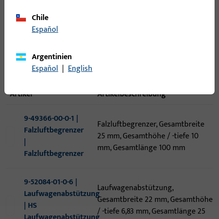
Anwendung
Chile
Español
Argentinien
Español
|
English
9
Artikel gefunden
Artikel
Artikelbeschreibung
9-49366-00-0-1 |
Falzluftbegrenzer, Gesamtbreite
Falzluftbegrenzer
25 mm, Gesamthöhe / -tiefe 10
|
mm, Gesamtlänge 100 mm
Falzluftbegrenzer
9-52084-01-0-6 |
Laufwagenabstützung,
Laufwagenabstützung
Gesamtbreite 22 mm, Gesamthöhe
| HS
/ -tiefe 6,83 mm, Gesamtlänge 25
Laufwagenabstützung