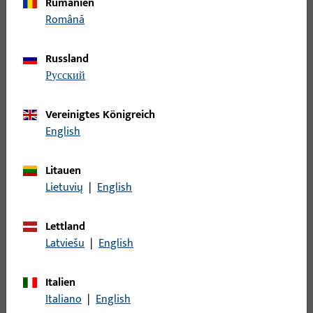
Stange
53
Rumänien
Română
Steuerteil mechanisch
16
Stulp
60
Russland
Stützbock
2
русский
Topfecklager
27
Türband
89
Vereinigtes Königreich
English
Türbremse
1
Türbremse - Einzelteil
2
Litauen
Türschließer
123
Lietuvių
|
English
Türschließer - Zubehör
126
Verlängerung
17
Lettland
Latviešu
|
English
Wechsel
2
Wendelager
6
Italien
Wetterschenkel
18
Italiano
|
English