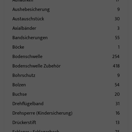
Auflaufkeil
17
Aushebesicherung
9
Austauschstück
30
Axialbänder
3
Bandsicherungen
55
Böcke
1
Bodenschwelle
254
Bodenschwelle Zubehör
418
Bohrschutz
9
Bolzen
54
Buchse
20
Drehflügelband
31
Drehsperre (Kindersicherung)
16
Drückerstift
13