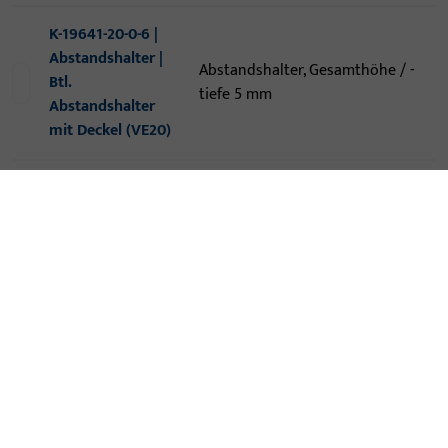
K-19641-20-0-6 |
Abstandshalter |
Abstandshalter, Gesamthöhe / -
Btl.
tiefe 5 mm
Abstandshalter
mit Deckel (VE20)
KONTAKT
Wir helfen Ihnen gern!