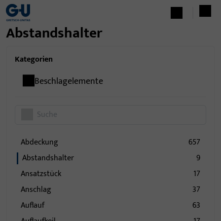
Abstandshalter
Kategorien
Beschlagelemente
Abdeckung
657
Abstandshalter
9
Ansatzstück
17
Anschlag
37
Auflauf
63