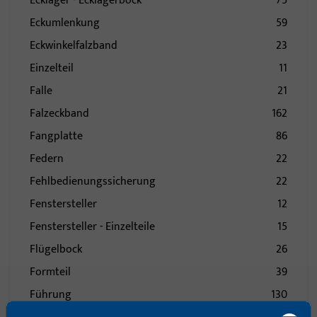
Ecklager - Ecklagerbock
75
Eckumlenkung
59
Eckwinkelfalzband
23
Einzelteil
11
Falle
21
Falzeckband
162
Fangplatte
86
Federn
22
Fehlbedienungssicherung
22
Fenstersteller
12
Fenstersteller - Einzelteile
15
Flügelbock
26
Formteil
39
Führung
130