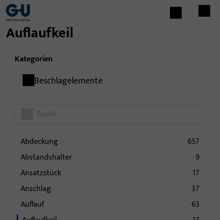
Auflaufkeil
Kategorien
Beschlagelemente
Abdeckung
657
Abstandshalter
9
Ansatzstück
17
Anschlag
37
Auflauf
63