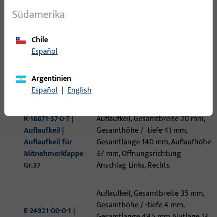
20 mm, Öffnungsrichtung
Mitnehmerklappe
Südamerika
Anschlag Links, Rechts
Chile
Auflaufkeil, Gesamtbreite 20 mm,
K-18871-00-0-7 |
Español
Gesamthöhe / -tiefe 24 mm,
Auflaufkeil |
Gesamtlänge 80 mm, Auflaufhöhe
Auflaufkeil für
Argentinien
20 mm, Öffnungsrichtung
Mitnehmerklappe
Español
|
English
Anschlag Links, Rechts
K-18871-37-0-7 |
Auflaufkeil, Gesamtbreite 20 mm,
Auflaufkeil |
Gesamthöhe / -tiefe 41 mm,
Auflaufkeil für
Gesamtlänge 140 mm, Auflaufhöhe
Mitnehmerklappe
37 mm, Öffnungsrichtung
Gr.37
Anschlag Links, Rechts
Auflaufkeil, Gesamtbreite 35 mm,
Gesamthöhe / -tiefe 4 mm,
E-24921-00-0-1 |
Gesamtlänge 49,5 mm, Nutlage 13