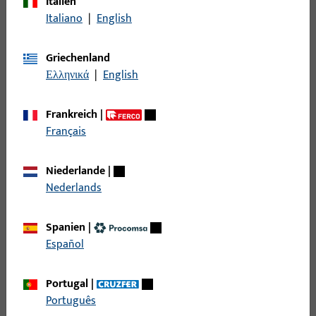
Italien
Italiano
|
English
Griechenland
Ελληνικά
|
English
17
Artikel gefunden
Artikel
Artikelbeschreibung
Frankreich
|
Français
Auflaufkeil, Gesamtbreite 16,5 mm,
Gesamthöhe / -tiefe 5 mm,
Niederlande
|
9-41796-00-0-1 |
Gesamtlänge 18 mm, Nutlage 9
Nederlands
Auflaufkeil |
mm, Auflaufhöhe 3 mm,
Auflaufkeil
Öffnungsrichtung Anschlag
Spanien
|
Richtungsneutral
Español
Auflaufkeil, Gesamtbreite 20 mm,
K-18871-00-0-6 |
Portugal
|
Gesamthöhe / -tiefe 24 mm,
Auflaufkeil |
Português
Gesamtlänge 80 mm, Auflaufhöhe
Auflaufkeil für