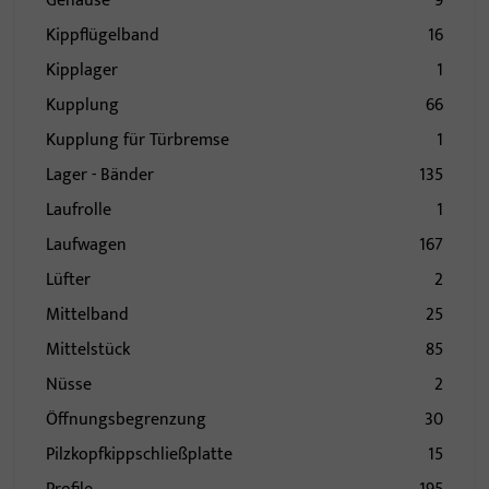
Gehäuse
9
Kippflügelband
16
Kipplager
1
Kupplung
66
Kupplung für Türbremse
1
Lager - Bänder
135
Laufrolle
1
Laufwagen
167
Lüfter
2
Mittelband
25
Mittelstück
85
Nüsse
2
Öffnungsbegrenzung
30
Pilzkopfkippschließplatte
15