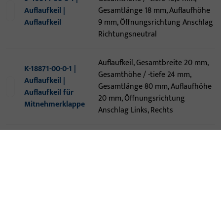
Auflaufkeil |
Gesamtlänge 18 mm, Auflaufhöhe
Auflaufkeil
9 mm, Öffnungsrichtung Anschlag
Richtungsneutral
Auflaufkeil, Gesamtbreite 20 mm,
K-18871-00-0-1 |
Gesamthöhe / -tiefe 24 mm,
Auflaufkeil |
Gesamtlänge 80 mm, Auflaufhöhe
Auflaufkeil für
20 mm, Öffnungsrichtung
Mitnehmerklappe
Anschlag Links, Rechts