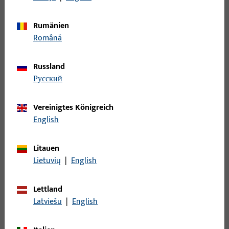
Auflaufhöhe
Rumänien
Română
Außendurchmesser
Russland
Falzluft
русский
Vereinigtes Königreich
Nutlage
English
Nutlage 2
Litauen
Lietuvių
|
English
Innendurchmesser
Lettland
Rahmennut / Fälzung
Latviešu
|
English
Öffnungsrichtung Anschlag