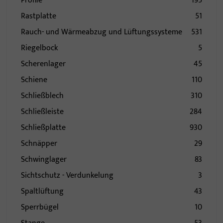
Profile
195
Rastplatte
51
Rauch- und Wärmeabzug und Lüftungssysteme
531
Riegelbock
5
Scherenlager
45
Schiene
110
Schließblech
310
Schließleiste
284
Schließplatte
930
Schnäpper
29
Schwinglager
83
Sichtschutz - Verdunkelung
3
Spaltlüftung
43
Sperrbügel
10