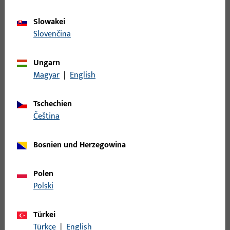
Zubehör mechanisch
273
Slowakei
Slovenčina
Filter
Ungarn
Einsatzbereich
Magyar
|
English
Spezifischer Einsatzbereich
Tschechien
čeština
Produkttyp
Bosnien und Herzegowina
Basisfarbe
Polen
Einsatzsystem
Polski
Türkei
Filter für
Auflaufkeil
Türkçe
|
English