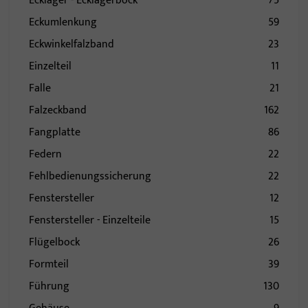
Ecklager - Ecklagerbock
75
Eckumlenkung
59
Eckwinkelfalzband
23
Einzelteil
11
Falle
21
Falzeckband
162
Fangplatte
86
Federn
22
Fehlbedienungssicherung
22
Fenstersteller
12
Fenstersteller - Einzelteile
15
Flügelbock
26
Formteil
39
Führung
130