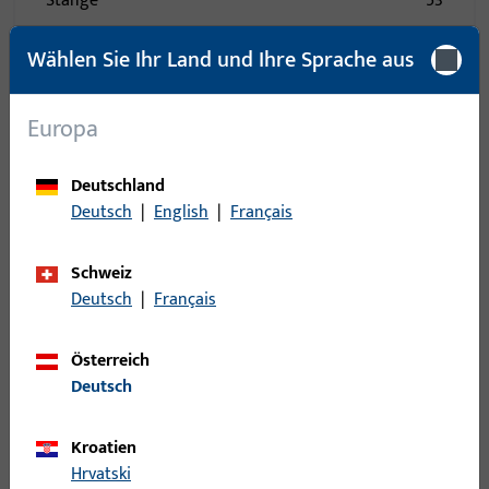
Stange
53
Steuerteil mechanisch
16
Wählen Sie Ihr Land und Ihre Sprache aus
Stulp
60
Stützbock
2
Europa
Topfecklager
27
Türband
89
Deutschland
Türbremse
1
Deutsch
|
English
|
Français
Türbremse - Einzelteil
2
Schweiz
Türschließer
123
Deutsch
|
Français
Türschließer - Zubehör
126
Verlängerung
17
Österreich
Wechsel
2
Deutsch
Wendelager
6
Kroatien
Wetterschenkel
18
Hrvatski