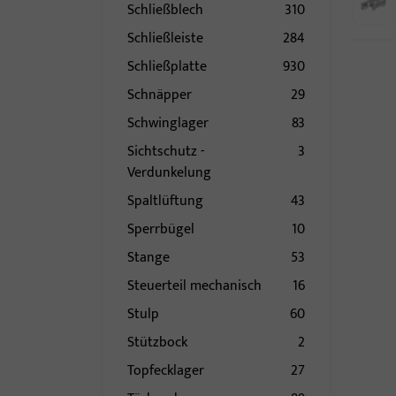
Schließblech
310
Schließleiste
284
Schließplatte
930
Schnäpper
29
Schwinglager
83
Sichtschutz -
3
Verdunkelung
Spaltlüftung
43
Sperrbügel
10
Stange
53
Steuerteil mechanisch
16
Stulp
60
Stützbock
2
Topfecklager
27