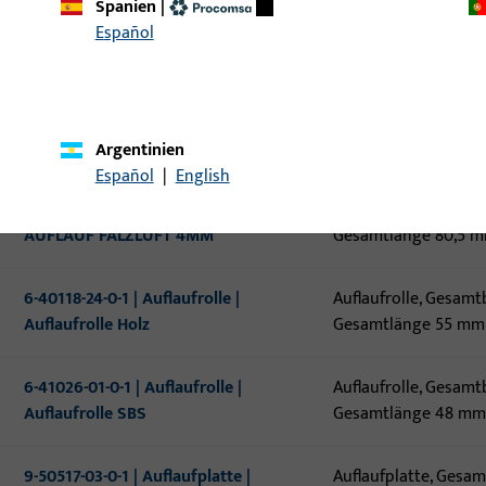
Spanien
|
9-40467-00-0-1 | Auflaufplatte |
Auflaufplatte, Gesa
Español
AUFLAUFPLATTE THYSSEN AD, MD
Gesamtlänge 55 mm,
9-45866-00-0-1 | Auflaufplatte |
Auflaufplatte, Gesam
Auflaufplatte Flügelfix M6/4 NL13
Gesamtlänge 88 mm,
Argentinien
Español
|
English
6-24201-04-0-1 | Auflaufrolle |
Auflaufrolle, Gesamt
AUFLAUF FALZLUFT 4MM
Gesamtlänge 80,5 
6-40118-24-0-1 | Auflaufrolle |
Auflaufrolle, Gesamt
Auflaufrolle Holz
Gesamtlänge 55 mm
6-41026-01-0-1 | Auflaufrolle |
Auflaufrolle, Gesamt
Auflaufrolle SBS
Gesamtlänge 48 m
9-50517-03-0-1 | Auflaufplatte |
Auflaufplatte, Gesam