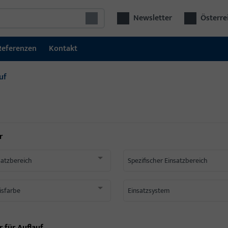
Newsletter
Österre
Referenzen
Kontakt
uf
r
satzbereich
Spezifischer Einsatzbereich
isfarbe
Einsatzsystem
r für
Auflauf