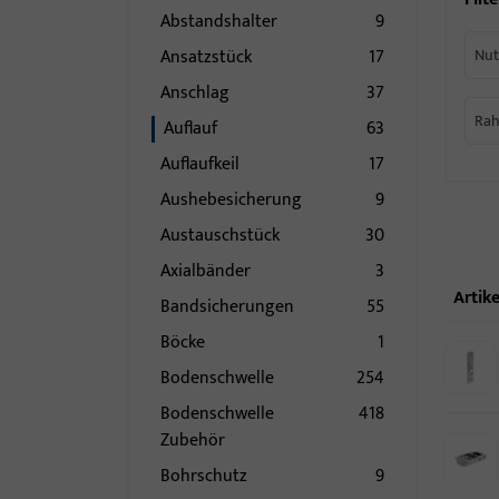
Abstandshalter
9
Ansatzstück
17
Nut
Anschlag
37
Rah
Auflauf
63
Auflaufkeil
17
Aushebesicherung
9
Austauschstück
30
Axialbänder
3
Artike
Bandsicherungen
55
Böcke
1
Bodenschwelle
254
Bodenschwelle
418
Zubehör
Bohrschutz
9