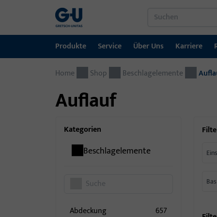
Produkte
Service
Über Uns
Karriere
Home
Produkte
Service
Über Uns
Karriere
Referenzen
Kontakt
Shop
Beschlagelemente
Aufla
Auflauf
Fenstertechnik
Downloadportal
GU-Gruppe weltweit
Jobportal
Türtechnik
Kategorien
Filte
Automatische Eingangsysteme
Beschlagelemente
Ein
Montagematerial
Bas
Abdeckung
657
Filte