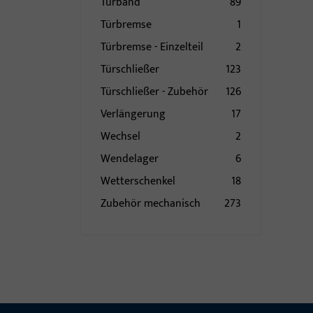
Türband
89
Türbremse
1
Türbremse - Einzelteil
2
Türschließer
123
Türschließer - Zubehör
126
Verlängerung
17
Wechsel
2
Wendelager
6
Wetterschenkel
18
Zubehör mechanisch
273