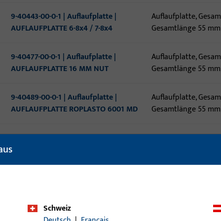
9-40443-00-0-1 | Auflaufplatte |
Auflaufplatte, Gesam
AUFLAUFPLATTE 6-8x4 / 7-8x4
Gesamtlänge 55 mm
9-40477-00-0-1 | Auflaufplatte |
Auflaufplatte, Gesam
AUFLAUFPLATTE 16 MM NUT
Gesamtlänge 55 mm
9-40489-00-0-1 | Auflaufplatte |
Auflaufplatte, Gesam
AUFLAUFPLATTE ROPLASTO 6001 MD
Gesamtlänge 55 mm
9-42684-38-0-1 | Auflaufplatte |
Auflaufplatte, Gesam
aus
Auflaufplatte Eurofalz 30x8
Gesamtlänge 55 mm,
m.Zentrierz.
H-00477-00-0-1 | Auflaufbock | HAB 2
Auflaufbock, Gesamtb
Auflaufbock
Gesamtlänge 46 m
Schweiz
Deutsch
|
Français