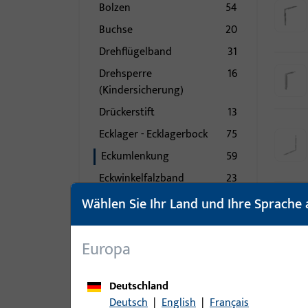
Bolzen
54
Buchse
20
Drehflügelband
31
Drehsperre
16
(Kindersicherung)
Drückerstift
13
Ecklager - Ecklagerbock
75
Eckumlenkung
59
Eckwinkelfalzband
23
Einzelteil
11
Wählen Sie Ihr Land und Ihre Sprache 
Falle
21
Falzeckband
162
Europa
Fangplatte
86
Deutschland
Federn
22
Deutsch
|
English
|
Français