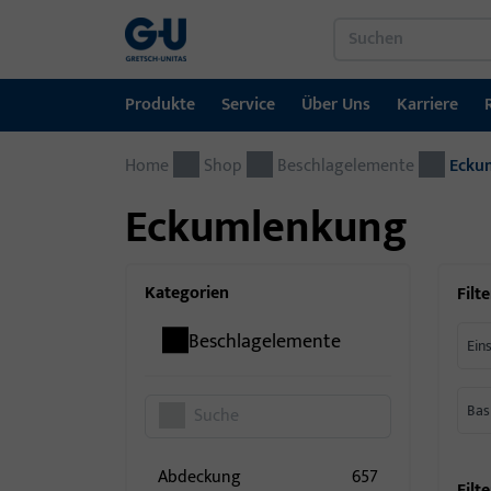
Produkte
Service
Über Uns
Karriere
Home
Produkte
Service
Über Uns
Karriere
Referenzen
Kontakt
Shop
Beschlagelemente
Ecku
Eckumlenkung
Fenstertechnik
Downloadportal
GU-Gruppe weltweit
Jobportal
Türtechnik
Kategorien
Filte
Automatische Eingangsysteme
Beschlagelemente
Ein
Montagematerial
Bas
Abdeckung
657
Filte