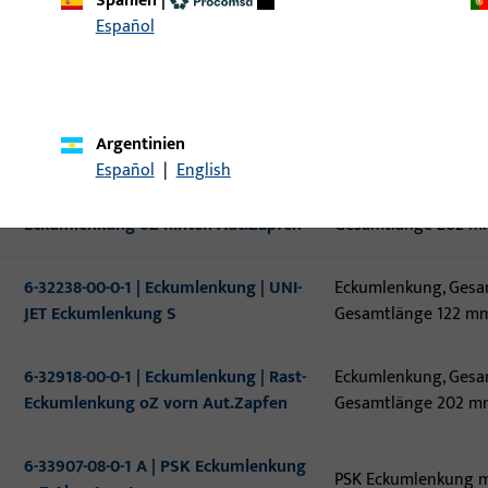
Spanien
|
EURO-JET Eckumlenkung
Gesamtlänge 203 mm
Español
6-26743-00-0-1 | Eckumlenkung | UNI-
Eckumlenkung, Gesam
JET Eckumlenkung ohne
Gesamtlänge 194 m
Schließzapfen
Argentinien
Español
|
English
6-32919-00-0-1 | Eckumlenkung | Rast-
Eckumlenkung, Gesam
Eckumlenkung oZ hinten Aut.Zapfen
Gesamtlänge 202 mm
6-32238-00-0-1 | Eckumlenkung | UNI-
Eckumlenkung, Gesam
JET Eckumlenkung S
Gesamtlänge 122 mm
6-32918-00-0-1 | Eckumlenkung | Rast-
Eckumlenkung, Gesam
Eckumlenkung oZ vorn Aut.Zapfen
Gesamtlänge 202 mm
6-33907-08-0-1 A | PSK Eckumlenkung
PSK Eckumlenkung m