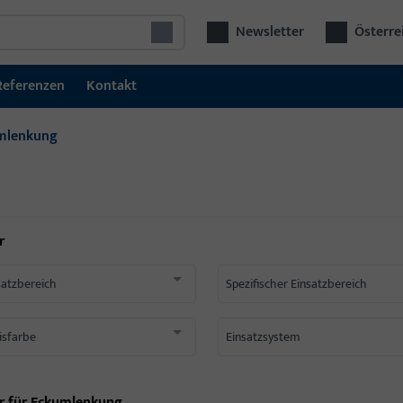
Newsletter
Österre
Referenzen
Kontakt
mlenkung
r
satzbereich
Spezifischer Einsatzbereich
isfarbe
Einsatzsystem
r für
Eckumlenkung