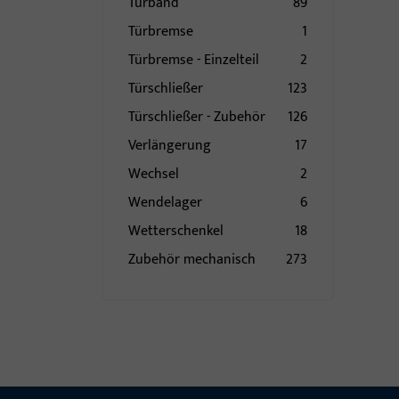
Türband
89
Türbremse
1
Türbremse - Einzelteil
2
Türschließer
123
Türschließer - Zubehör
126
Verlängerung
17
Wechsel
2
Wendelager
6
Wetterschenkel
18
Zubehör mechanisch
273