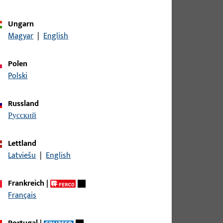
Ungarn
Magyar
|
English
Polen
Polski
tbreite 83 mm, Gesamthöhe / -tiefe 19,7 mm,
Russland
 Beschlagnut Alu-Euronut 15/20
русский
Lettland
Latviešu
|
English
Frankreich
|
Français
tbreite 191 mm, Gesamthöhe / -tiefe 16 mm,