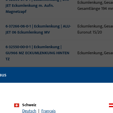
Eckumlenkung, Gesam
JET Eckumlenkung m. Aufn.
Gesamtlänge 194 mm
Magnetzapf
6-37266-06-0-1 | Eckumlenkung | ALU-
Eckumlenkung, Gesam
JET 06 Eckumlenkung MV
Euronut 15/20
6-32550-00-0-1 | Eckumlenkung |
GU966 MZ ECKUMLENKUNG HINTEN
Eckumlenkung, Gesam
TZ
6-32543-00-0-1 | Eckumlenkung |
aus
GU966 MZ C ECKUMLEKUNG VORN
Eckumlenkung, Gesam
TZ PASSIV
6-26235-00-0-1 | Eckumlenkung |
Eckumlenkung, Gesam
Schweiz
ECKUMLENKUNG
Beschlagnut Alu-Eur
Deutsch
|
Français