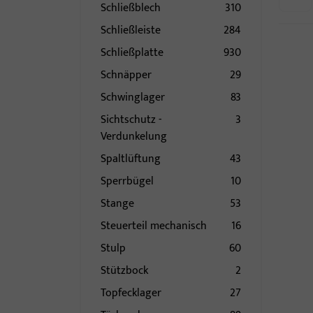
Schließblech
310
Schließleiste
284
Schließplatte
930
Schnäpper
29
Schwinglager
83
Sichtschutz -
3
Verdunkelung
Spaltlüftung
43
Sperrbügel
10
Stange
53
Steuerteil mechanisch
16
Stulp
60
Stützbock
2
Topfecklager
27