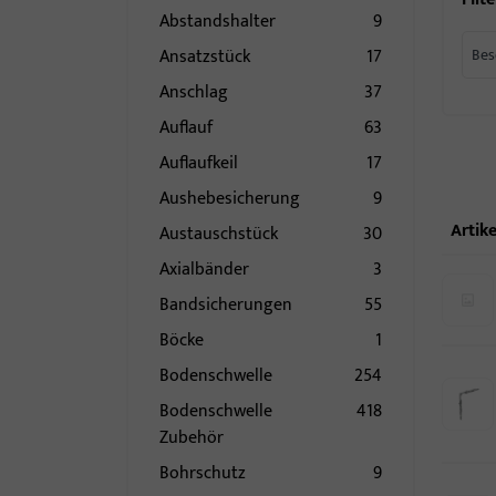
Abstandshalter
9
Ansatzstück
17
Bes
Anschlag
37
Auflauf
63
Auflaufkeil
17
Aushebesicherung
9
Artike
Austauschstück
30
Axialbänder
3
Bandsicherungen
55
Böcke
1
Bodenschwelle
254
Bodenschwelle
418
Zubehör
Bohrschutz
9