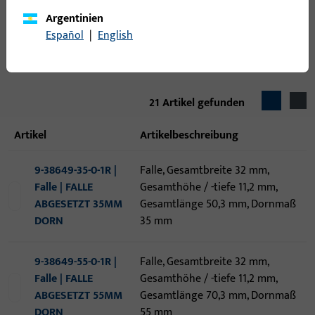
Argentinien
Dornmaß
Español
|
English
21
Artikel gefunden
Artikel
Artikelbeschreibung
9-38649-35-0-1R |
Falle, Gesamtbreite 32 mm,
Falle | FALLE
Gesamthöhe / -tiefe 11,2 mm,
ABGESETZT 35MM
Gesamtlänge 50,3 mm, Dornmaß
DORN
35 mm
9-38649-55-0-1R |
Falle, Gesamtbreite 32 mm,
Falle | FALLE
Gesamthöhe / -tiefe 11,2 mm,
ABGESETZT 55MM
Gesamtlänge 70,3 mm, Dornmaß
DORN
55 mm