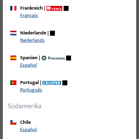
Zubehör mechanisch
273
Frankreich
|
Français
Filter
Niederlande
|
Einsatzbereich
Nederlands
Spezifischer Einsatzbereich
Spanien
|
Español
Produkttyp
Portugal
|
Português
Basisfarbe
Südamerika
Einsatzsystem
Chile
Español
Filter für
Falle