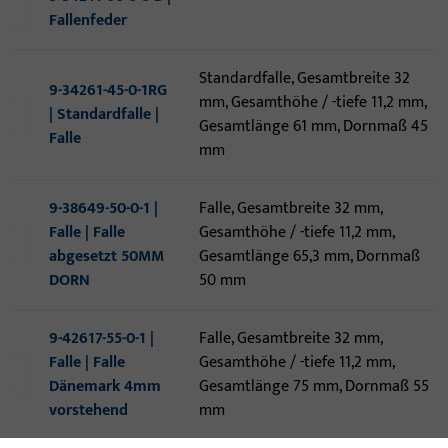
Fallenfeder
Standardfalle, Gesamtbreite 32
9-34261-45-0-1RG
mm, Gesamthöhe / -tiefe 11,2 mm,
| Standardfalle |
Gesamtlänge 61 mm, Dornmaß 45
Falle
mm
9-38649-50-0-1 |
Falle, Gesamtbreite 32 mm,
Falle | Falle
Gesamthöhe / -tiefe 11,2 mm,
abgesetzt 50MM
Gesamtlänge 65,3 mm, Dornmaß
DORN
50 mm
9-42617-55-0-1 |
Falle, Gesamtbreite 32 mm,
Falle | Falle
Gesamthöhe / -tiefe 11,2 mm,
Dänemark 4mm
Gesamtlänge 75 mm, Dornmaß 55
vorstehend
mm