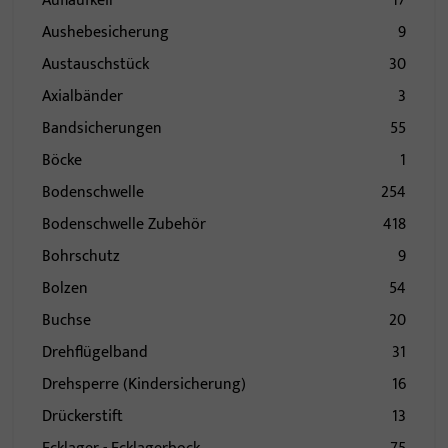
Auflaufkeil
17
Aushebesicherung
9
Austauschstück
30
Axialbänder
3
Bandsicherungen
55
Böcke
1
Bodenschwelle
254
Bodenschwelle Zubehör
418
Bohrschutz
9
Bolzen
54
Buchse
20
Drehflügelband
31
Drehsperre (Kindersicherung)
16
Drückerstift
13