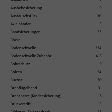
Auflaufkeil
17
Aushebesicherung
9
Austauschstück
30
Axialbänder
3
Bandsicherungen
55
Böcke
1
Bodenschwelle
254
Bodenschwelle Zubehör
418
Bohrschutz
9
Bolzen
54
Buchse
20
Drehflügelband
31
Drehsperre (Kindersicherung)
16
Drückerstift
13