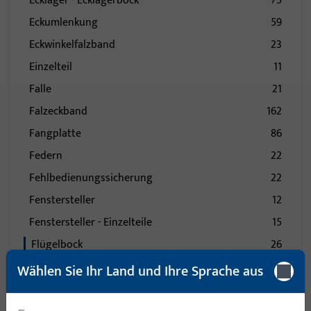
Ecklager - Ecklagerbock
75
Eckumlenkung
59
Eckwinkelfalzband
23
Einzelteil
11
Falle
21
Falzeckband
162
Fangplatte
86
Federn
22
Fehlbedienungssicherung
22
Fenstersteller
12
Fenstersteller - Einzelteile
15
Flügelbock
26
Formteil
39
Wählen Sie Ihr Land und Ihre Sprache aus
Führung
130