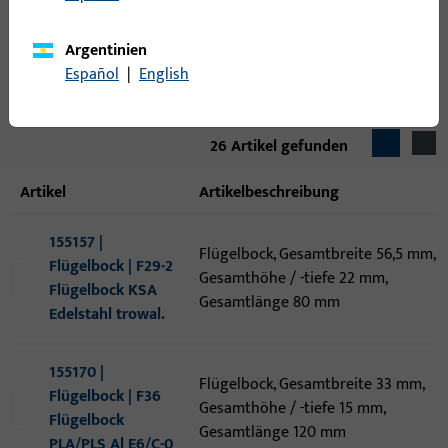
Befestigungsart
Argentinien
Español
|
English
26
Artikel gefunden
Artikel
Artikelbeschreibung
155157 |
Flügelbock, Gesamtbreite 56,5 mm,
Flügelbock | F29-2
Gesamthöhe / -tiefe 22 mm,
Flügelbock KSA
Gesamtlänge 80 mm
Edelstahl trowal.
155170 |
Flügelbock, Gesamtbreite 33 mm,
Flügelbock | F36
Gesamthöhe / -tiefe 15 mm,
Flügelbock
Gesamtlänge 120 mm
PLA/PLS Al E6/C-0