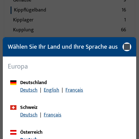
Gehäuse
9
Kippflügelband
16
Kipplager
1
Kupplung
66
Kupplung für Türbremse
1
Wählen Sie Ihr Land und Ihre Sprache aus
Lager - Bänder
135
Laufrolle
1
Europa
Laufwagen
167
Lüfter
2
Deutschland
Mittelband
25
Deutsch
|
English
|
Français
Mittelstück
85
Schweiz
Nüsse
2
Deutsch
|
Français
Öffnungsbegrenzung
30
Pilzkopfkippschließplatte
15
Österreich