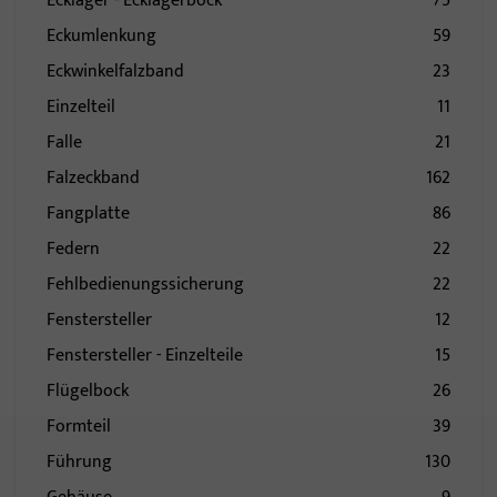
Ecklager - Ecklagerbock
75
Eckumlenkung
59
Eckwinkelfalzband
23
Einzelteil
11
Falle
21
Falzeckband
162
Fangplatte
86
Federn
22
Fehlbedienungssicherung
22
Fenstersteller
12
Fenstersteller - Einzelteile
15
Flügelbock
26
Formteil
39
Führung
130