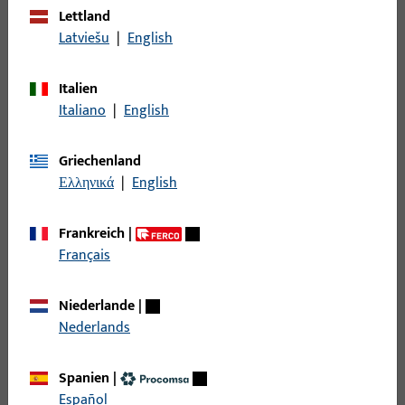
Zubehör mechanisch
273
Lettland
Latviešu
|
English
Filter
Italien
Italiano
|
English
Einsatzbereich
Griechenland
Spezifischer Einsatzbereich
Ελληνικά
|
English
Produkttyp
Frankreich
|
Français
Basisfarbe
Niederlande
|
Einsatzsystem
Nederlands
Spanien
|
Filter für
Kippflügelband
Español