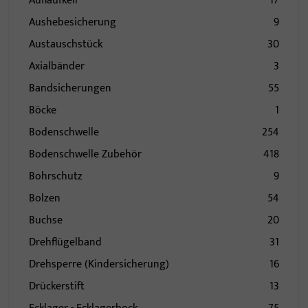
Auflaufkeil
17
Aushebesicherung
9
Austauschstück
30
Axialbänder
3
Bandsicherungen
55
Böcke
1
Bodenschwelle
254
Bodenschwelle Zubehör
418
Bohrschutz
9
Bolzen
54
Buchse
20
Drehflügelband
31
Drehsperre (Kindersicherung)
16
Drückerstift
13