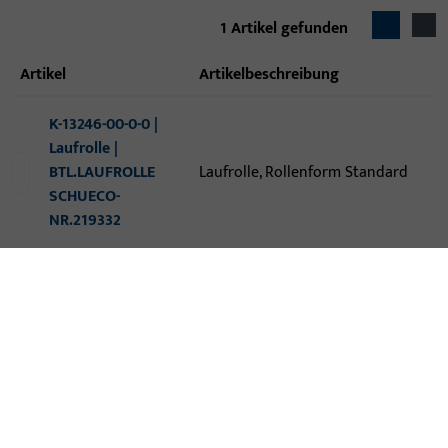
1
Artikel gefunden
Artikel
Artikelbeschreibung
K-13246-00-0-0 |
Laufrolle |
BTL.LAUFROLLE
Laufrolle, Rollenform Standard
SCHUECO-
NR.219332