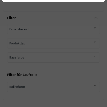
Zubehör mechanisch
273
Filter
Einsatzbereich
Produkttyp
Basisfarbe
Filter für
Laufrolle
Rollenform